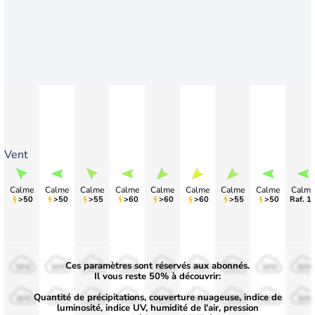
Vent
Calme
Calme
Calme
Calme
Calme
Calme
Calme
Calme
Calme
>50
>50
>55
>60
>60
>60
>55
>50
Raf. 1
Ces paramètres sont réservés aux abonnés.
50%
50%
50%
50%
50%
50%
50%
50%
50%
Il vous reste 50% à découvrir:
Quantité de précipitations, couverture nuageuse, indice de
30%
30%
30%
30%
30%
30%
30%
30%
30%
luminosité, indice UV, humidité de l'air, pression