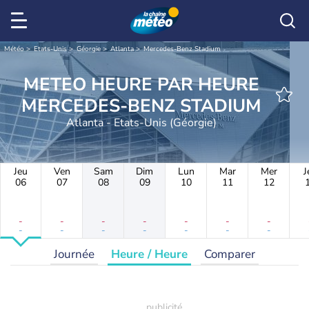
Météo
Etats-Unis
Géorgie
Atlanta
Mercedes-Benz Stadium
METEO HEURE PAR HEURE
MERCEDES-BENZ STADIUM
Atlanta - Etats-Unis (Géorgie)
Jeu
Ven
Sam
Dim
Lun
Mar
Mer
J
06
07
08
09
10
11
12
-
-
-
-
-
-
-
-
-
-
-
-
-
-
Journée
Heure / Heure
Comparer