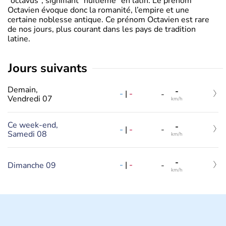
"octavus", signifiant "huitième" en latin. Le prénom
Octavien évoque donc la romanité, l’empire et une
certaine noblesse antique. Ce prénom Octavien est rare
de nos jours, plus courant dans les pays de tradition
latine.
jours suivants
Demain,
-
-
|
-
-
Vendredi 07
km/h
Ce week-end,
-
-
|
-
-
Samedi 08
km/h
-
-
|
-
Dimanche 09
-
km/h