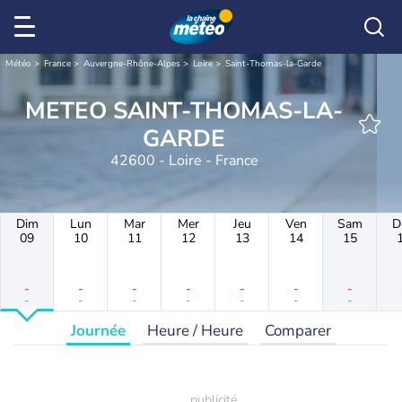
Météo
France
Auvergne-Rhône-Alpes
Loire
Saint-Thomas-la-Garde
METEO SAINT-THOMAS-LA-
GARDE
42600 - Loire - France
Dim
Lun
Mar
Mer
Jeu
Ven
Sam
D
09
10
11
12
13
14
15
-
-
-
-
-
-
-
-
-
-
-
-
-
-
Journée
Heure / Heure
Comparer