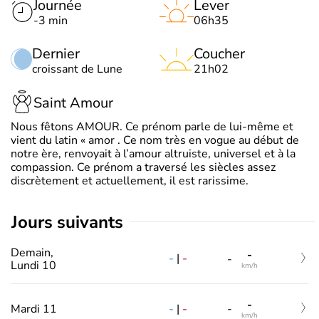
Journée
Lever
-3 min
06h35
Dernier
Coucher
croissant de Lune
21h02
Saint Amour
Nous fêtons AMOUR. Ce prénom parle de lui-même et
vient du latin « amor . Ce nom très en vogue au début de
notre ère, renvoyait à l’amour altruiste, universel et à la
compassion. Ce prénom a traversé les siècles assez
discrètement et actuellement, il est rarissime.
jours suivants
Demain,
-
-
|
-
-
Lundi 10
km/h
-
-
|
-
Mardi 11
-
km/h