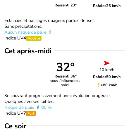
Ressenti 23°
Rafales
25 km/h
Eclaircies et passages nuageux parfois denses.
Sans précipitations.
Aucun risque de pluie
Indice UV
4
Modéré
Cet après-midi
32°
10 km/h
Ressenti 36°
Rafales
50 km/h
sous l’influence du
>80 km/h
soleil
Se couvrant progressivement avec évolution orageuse.
Quelques averses faibles.
Risque de pluie
80 %
Indice UV
7
Fort
Ce soir