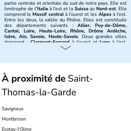
partie centrale et orientale du sud de notre pays. Elle est
limitrophe de l
’Italie
à l’est et la
Suisse
au
Nord-est
. Elle
comprend le
Massif central
à l’ouest et les
Alpes
à l’est.
Entre les deux, la vallée du Rhône. Elles est constituée
des départements suivants :
Allier, Puy-de-Dôme,
Cantal, Loire, Haute-Loire, Rhône, Drôme Ardèche,
Isère, Ain, Savoie, Haute-Savoie
. Deux grandes villes
dominent :
Clermont-Ferrand
à l’ouest et
Lyon
à l’est.
D’autres villes ont une réelle importance dans la région
dans le maintien du tissu économique :
Vichy, Aurillac,
Moulins, Grenoble, Roanne, Chambéry, Annecy
par
exemple. La région est bordée au Nord-Est par le climat
continental, au Nord-Ouest par le climat océanique, au
À proximité de
Sud-Est par le climat méditerranéen.
Saint-
Histoire et administration
Thomas-la-Garde
L'
Auvergne
doit son nom au peuple gaulois des
Arvernes
.
Vercingétorix
bat
Jules César
en 52 av. J.-C.
Savigneux
lors de la
bataille de Gergovie
, près de
Clermont-
Ferrand
.
Jules César
conquiert la
Gaule
entre 58 et 52
Montbrison
avant J.-C. On trouve de nombreux vestiges dans la
région, dont 200 km d’aqueducs, ou encore les
théâtres
Écotay-l'Olme