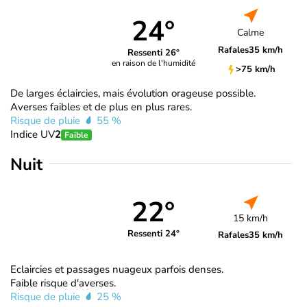
24°
Calme
Rafales
35 km/h
Ressenti 26°
en raison de l'humidité
>75 km/h
De larges éclaircies, mais évolution orageuse possible.
Averses faibles et de plus en plus rares.
Risque de pluie
55 %
Indice UV
2
Faible
Nuit
22°
15 km/h
Ressenti 24°
Rafales
35 km/h
Eclaircies et passages nuageux parfois denses.
Faible risque d'averses.
Risque de pluie
25 %