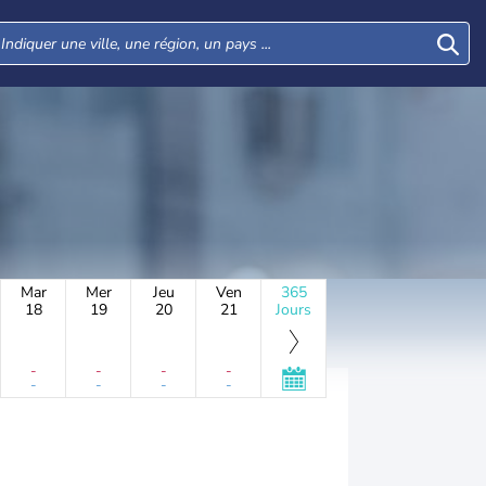
Mar
Mer
Jeu
Ven
365
18
19
20
21
Jours
-
-
-
-
-
-
-
-