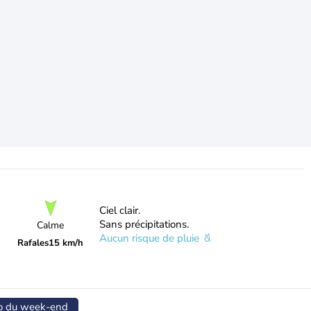
Ciel clair.
Sans précipitations.
Calme
Aucun risque de pluie
Rafales
15 km/h
o du week-end