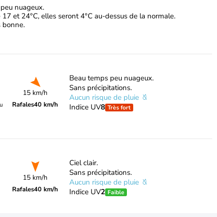
l peu nuageux.
 17 et 24°C, elles seront 4°C au-dessus de la normale.
ès bonne.
Beau temps peu nuageux.
Sans précipitations.
15 km/h
Aucun risque de pluie
Rafales
40 km/h
du
Indice UV
8
Très fort
Ciel clair.
Sans précipitations.
15 km/h
Aucun risque de pluie
Rafales
40 km/h
Indice UV
2
Faible