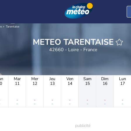
re
Tarentaise
METEO TARENTAISE
42660 - Loire - France
un
Mar
Mer
Jeu
Ven
Sam
Dim
Lun
0
11
12
13
14
15
16
17
-
-
-
-
-
-
-
-
-
-
-
-
-
-
-
-