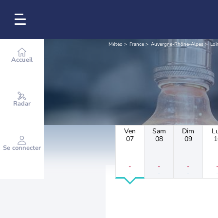
Météo
France
Auvergne-Rhône-Alpes
Loi
Accueil
Radar
Ven
Sam
Dim
L
07
08
09
1
Se connecter
-
-
-
-
-
-