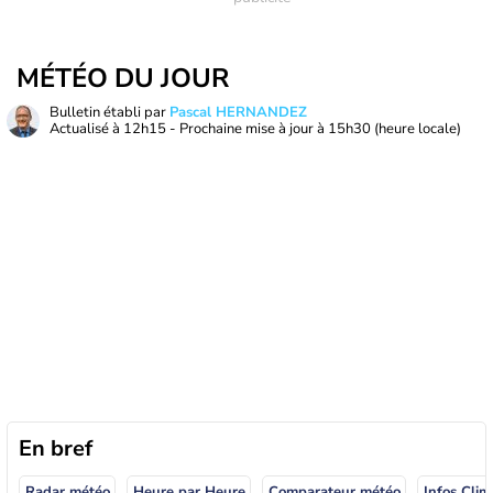
MÉTÉO DU JOUR
Bulletin établi par
Pascal HERNANDEZ
Actualisé à
12h15
- Prochaine mise à jour à
15h30
(heure locale)
En bref
Radar météo
Heure par Heure
Comparateur météo
Infos Clim