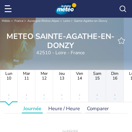
Météo
France
Auvergne-Rhône-Alpes
Loire
Sainte-Agathe-en-Donzy
METEO SAINTE-AGATHE-EN-
DONZY
42510 - Loire - France
Lun
Mar
Mer
Jeu
Ven
Sam
Dim
L
10
11
12
13
14
15
16
-
-
-
-
-
-
-
-
-
-
-
-
-
-
Journée
Heure / Heure
Comparer