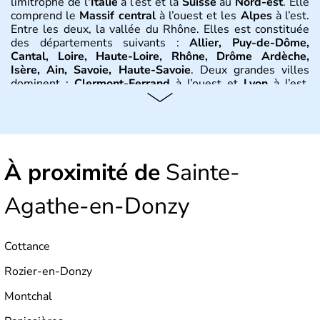
limitrophe de l
’Italie
à l’est et la
Suisse
au
Nord-est
. Elle
comprend le
Massif central
à l’ouest et les
Alpes
à l’est.
Entre les deux, la vallée du Rhône. Elles est constituée
des départements suivants :
Allier, Puy-de-Dôme,
Cantal, Loire, Haute-Loire, Rhône, Drôme Ardèche,
Isère, Ain, Savoie, Haute-Savoie
. Deux grandes villes
dominent :
Clermont-Ferrand
à l’ouest et
Lyon
à l’est.
D’autres villes ont une réelle importance dans la région
dans le maintien du tissu économique :
Vichy, Aurillac,
Moulins, Grenoble, Roanne, Chambéry, Annecy
par
exemple. La région est bordée au Nord-Est par le climat
continental, au Nord-Ouest par le climat océanique, au
À proximité de
Sud-Est par le climat méditerranéen.
Sainte-
Histoire et administration
Agathe-en-Donzy
L'
Auvergne
doit son nom au peuple gaulois des
Arvernes
.
Vercingétorix
bat
Jules César
en 52 av. J.-C.
Cottance
lors de la
bataille de Gergovie
, près de
Clermont-
Ferrand
.
Jules César
conquiert la
Gaule
entre 58 et 52
Rozier-en-Donzy
avant J.-C. On trouve de nombreux vestiges dans la
région, dont 200 km d’aqueducs, ou encore les
théâtres
Montchal
antiques
de
Lyon
et de
Vienne
. Jusqu’au début du XIVe
siècle, le Rhône sert de limite entre le royaume de France