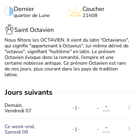
Dernier
Coucher
quartier de Lune
21h08
Saint Octavien
Nous fêtons les OCTAVIEN. Il vient du latin "Octavianus",
qui signifie "appartenant à Octavius", lui-même dérivé de
"octavus", signifiant "huitième" en latin. Le prénom
Octavien évoque donc la romanité, l’empire et une
certaine noblesse antique. Ce prénom Octavien est rare
de nos jours, plus courant dans les pays de tradition
latine.
jours suivants
Demain,
-
-
|
-
-
Vendredi 07
km/h
Ce week-end,
-
-
|
-
-
Samedi 08
km/h