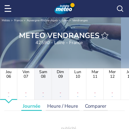
Météo
France
Auvergne-Rhône-Alpes
Loire
Vendranges
METEO VENDRANGES
42590 - Loire - France
Jeu
Ven
Sam
Dim
Lun
Mar
Mer
J
06
07
08
09
10
11
12
-
-
-
-
-
-
-
-
-
-
-
-
-
-
Journée
Heure / Heure
Comparer