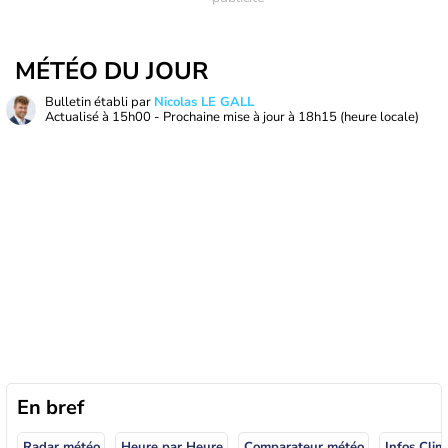
MÉTÉO DU JOUR
Bulletin établi par
Nicolas LE GALL
Actualisé à
15h00
- Prochaine mise à jour à
18h15
(heure locale)
En bref
Radar météo
Heure par Heure
Comparateur météo
Infos Clim