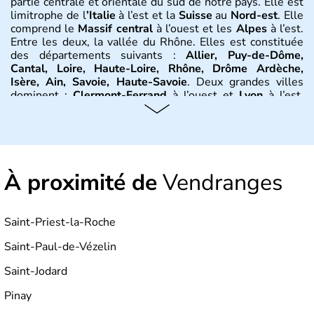
partie centrale et orientale du sud de notre pays. Elle est
limitrophe de l
’Italie
à l’est et la
Suisse
au
Nord-est
. Elle
comprend le
Massif central
à l’ouest et les
Alpes
à l’est.
Entre les deux, la vallée du Rhône. Elles est constituée
des départements suivants :
Allier, Puy-de-Dôme,
Cantal, Loire, Haute-Loire, Rhône, Drôme Ardèche,
Isère, Ain, Savoie, Haute-Savoie
. Deux grandes villes
dominent :
Clermont-Ferrand
à l’ouest et
Lyon
à l’est.
D’autres villes ont une réelle importance dans la région
dans le maintien du tissu économique :
Vichy, Aurillac,
Moulins, Grenoble, Roanne, Chambéry, Annecy
par
exemple. La région est bordée au Nord-Est par le climat
continental, au Nord-Ouest par le climat océanique, au
À proximité de
Sud-Est par le climat méditerranéen.
Vendranges
Histoire et administration
Saint-Priest-la-Roche
L'
Auvergne
doit son nom au peuple gaulois des
Arvernes
.
Vercingétorix
bat
Jules César
en 52 av. J.-C.
Saint-Paul-de-Vézelin
lors de la
bataille de Gergovie
, près de
Clermont-
Ferrand
.
Jules César
conquiert la
Gaule
entre 58 et 52
Saint-Jodard
avant J.-C. On trouve de nombreux vestiges dans la
Pinay
région, dont 200 km d’aqueducs, ou encore les
théâtres
antiques
de
Lyon
et de
Vienne
. Jusqu’au début du XIVe