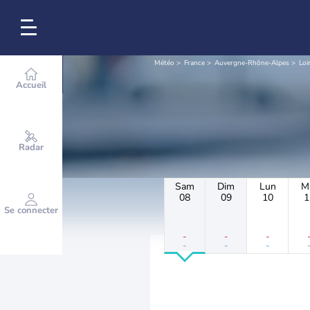
Météo
France
Auvergne-Rhône-Alpes
Loi
Accueil
Radar
Sam
Dim
Lun
M
08
09
10
1
Se connecter
-
-
-
-
-
-