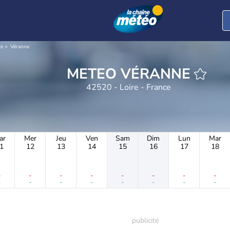
re
Véranne
METEO VÉRANNE
42520 - Loire - France
ar
Mer
Jeu
Ven
Sam
Dim
Lun
Mar
1
12
13
14
15
16
17
18
-
-
-
-
-
-
-
-
-
-
-
-
-
-
-
-