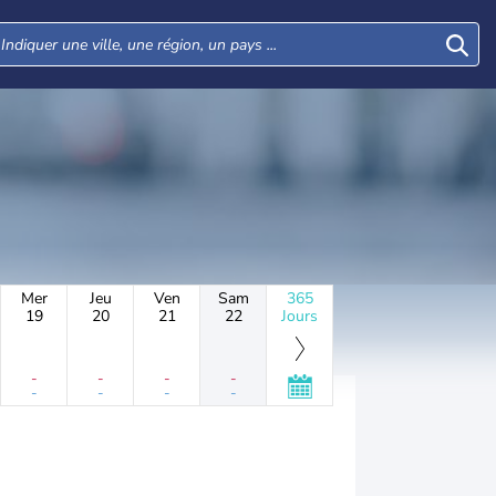
Mer
Jeu
Ven
Sam
365
19
20
21
22
Jours
-
-
-
-
-
-
-
-