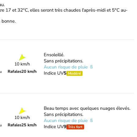
au.
re 17 et 32°C, elles seront très chaudes l'après-midi et 5°C au-
ès bonne.
Ensoleillé.
Sans précipitations.
10 km/h
Aucun risque de pluie
Rafales
20 km/h
du
Indice UV
5
Modéré
Beau temps avec quelques nuages élevés.
Sans précipitations.
10 km/h
Aucun risque de pluie
Rafales
25 km/h
du
Indice UV
9
Très fort