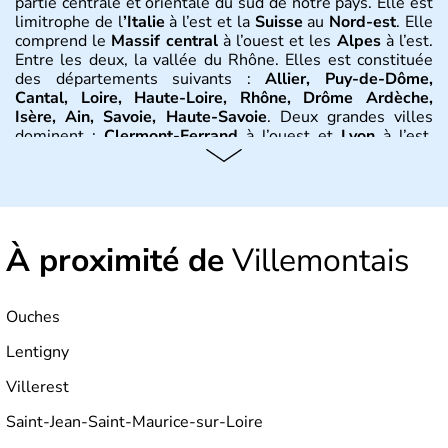
partie centrale et orientale du sud de notre pays. Elle est
limitrophe de l
’Italie
à l’est et la
Suisse
au
Nord-est
. Elle
comprend le
Massif central
à l’ouest et les
Alpes
à l’est.
Entre les deux, la vallée du Rhône. Elles est constituée
des départements suivants :
Allier, Puy-de-Dôme,
Cantal, Loire, Haute-Loire, Rhône, Drôme Ardèche,
Isère, Ain, Savoie, Haute-Savoie
. Deux grandes villes
dominent :
Clermont-Ferrand
à l’ouest et
Lyon
à l’est.
D’autres villes ont une réelle importance dans la région
dans le maintien du tissu économique :
Vichy, Aurillac,
Moulins, Grenoble, Roanne, Chambéry, Annecy
par
exemple. La région est bordée au Nord-Est par le climat
continental, au Nord-Ouest par le climat océanique, au
À proximité de
Sud-Est par le climat méditerranéen.
Villemontais
Histoire et administration
Ouches
L'
Auvergne
doit son nom au peuple gaulois des
Arvernes
.
Vercingétorix
bat
Jules César
en 52 av. J.-C.
Lentigny
lors de la
bataille de Gergovie
, près de
Clermont-
Ferrand
.
Jules César
conquiert la
Gaule
entre 58 et 52
Villerest
avant J.-C. On trouve de nombreux vestiges dans la
Saint-Jean-Saint-Maurice-sur-Loire
région, dont 200 km d’aqueducs, ou encore les
théâtres
antiques
de
Lyon
et de
Vienne
. Jusqu’au début du XIVe