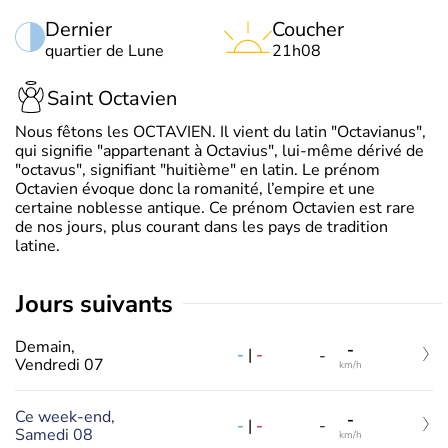
Dernier
Coucher
quartier de Lune
21h08
Saint Octavien
Nous fêtons les OCTAVIEN. Il vient du latin "Octavianus",
qui signifie "appartenant à Octavius", lui-même dérivé de
"octavus", signifiant "huitième" en latin. Le prénom
Octavien évoque donc la romanité, l’empire et une
certaine noblesse antique. Ce prénom Octavien est rare
de nos jours, plus courant dans les pays de tradition
latine.
jours suivants
Demain,
-
-
|
-
-
Vendredi 07
km/h
Ce week-end,
-
-
|
-
-
Samedi 08
km/h