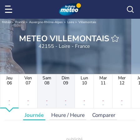
Météo
France
Auvergne-Rhône-Alpes
Loire
Villemontais
METEO VILLEMONTAIS
42155 - Loire - France
Jeu
Ven
Sam
Dim
Lun
Mar
Mer
J
06
07
08
09
10
11
12
-
-
-
-
-
-
-
-
-
-
-
-
-
-
Journée
Heure / Heure
Comparer