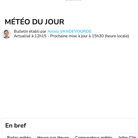
MÉTÉO DU JOUR
Bulletin établi par
Alexis VANDEVOORDE
Actualisé à
12h15
- Prochaine mise à jour à
15h30
(heure locale)
En bref
Radar météo
Heure par Heure
Comparateur météo
Infos Clim