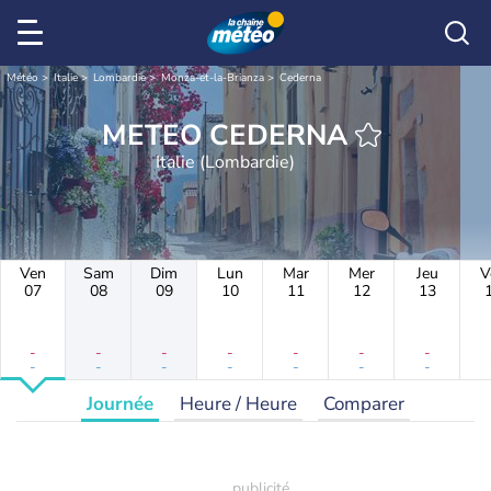
Météo
Italie
Lombardie
Monza-et-la-Brianza
Cederna
METEO CEDERNA
Italie (Lombardie)
Ven
Sam
Dim
Lun
Mar
Mer
Jeu
V
07
08
09
10
11
12
13
-
-
-
-
-
-
-
-
-
-
-
-
-
-
Journée
Heure / Heure
Comparer