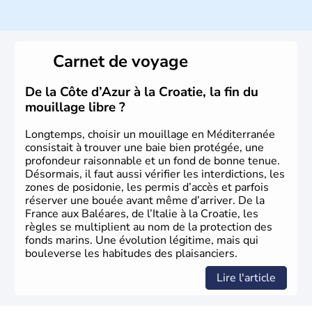
La
Lombardie
tient son nom de la tribu des
Lombards
qui
envahit la contrée au VIème siècle. Magenta et Solferino
sont des batailles emblématiques qui permirent à la
région, avec l’aide de la France, de se libérer du joug des
Carnet de voyage
Autrichiens
en 1859. La polenta, le risotto, l’osso bucco
sont quelques-unes des spécialités culinaires de la
Lombardie
, ainsi que le fromage Gorgonzola et le fameux
De la Côte d’Azur à la Croatie, la fin du
Panettone
.
mouillage libre ?
Longtemps, choisir un mouillage en Méditerranée
consistait à trouver une baie bien protégée, une
profondeur raisonnable et un fond de bonne tenue.
Désormais, il faut aussi vérifier les interdictions, les
zones de posidonie, les permis d’accès et parfois
réserver une bouée avant même d’arriver. De la
France aux Baléares, de l’Italie à la Croatie, les
règles se multiplient au nom de la protection des
fonds marins. Une évolution légitime, mais qui
bouleverse les habitudes des plaisanciers.
Lire l'article