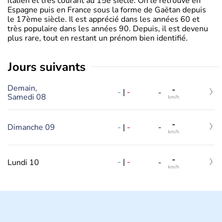
italien et très courant au 15è siècle. On le retrouve en
Espagne puis en France sous la forme de Gaëtan depuis
le 17ème siècle. Il est apprécié dans les années 60 et
très populaire dans les années 90. Depuis, il est devenu
plus rare, tout en restant un prénom bien identifié.
jours suivants
Demain,
-
-
|
-
-
Samedi 08
km/h
-
-
|
-
Dimanche 09
-
km/h
-
-
|
-
Lundi 10
-
km/h