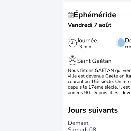
Éphéméride
Vendredi 7 août
Journée
De
-3 min
cr
Saint Gaétan
Nous fêtons GAETAN qui vient du
ville est devenue Gaëte en Ita
courant au 15è siècle. On le 
depuis le 17ème siècle. Il est
années 90. Depuis, il est deve
jours suivants
Demain,
Samedi 08