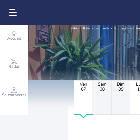
Météo
Italie
Lombardie
Monza-et-la-Bria
Accueil
Radar
Ven
Sam
Dim
L
07
08
09
1
Se connecter
-
-
-
-
-
-