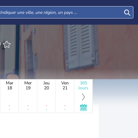
O
Mar
Mer
Jeu
Ven
365
18
19
20
21
Jours
-
-
-
-
-
-
-
-