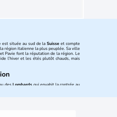
le est située au sud de la
Suisse
et compte
la région italienne la plus peuplée. Sa ville
t Pavie font la réputation de la région. Le
mide l’hiver et les étés plutôt chauds, mais
tion
ibu des
Lombards
qui envahit la contrée au
o sont des batailles emblématiques qui
 de la France, de se libérer du joug des
risotto, l’osso bucco sont quelques-unes
ardie
, ainsi que le fromage Gorgonzola et