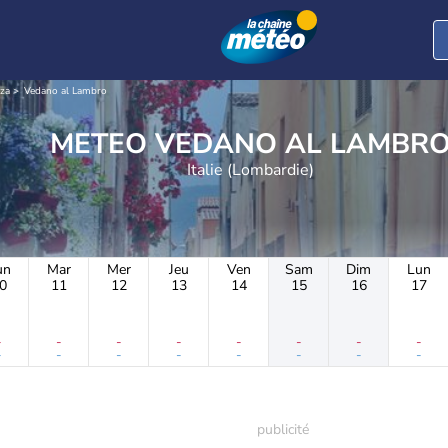
nza
Vedano al Lambro
METEO VEDANO AL LAMBR
Italie (Lombardie)
un
Mar
Mer
Jeu
Ven
Sam
Dim
Lun
0
11
12
13
14
15
16
17
-
-
-
-
-
-
-
-
-
-
-
-
-
-
-
-