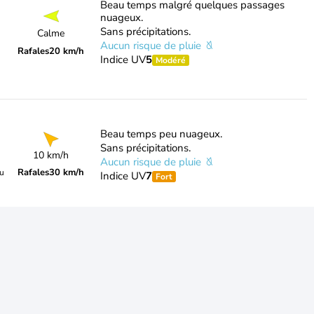
Beau temps malgré quelques passages
nuageux.
Sans précipitations.
Calme
Aucun risque de pluie
Rafales
20 km/h
Indice UV
5
Modéré
Beau temps peu nuageux.
Sans précipitations.
10 km/h
Aucun risque de pluie
Rafales
30 km/h
du
Indice UV
7
Fort