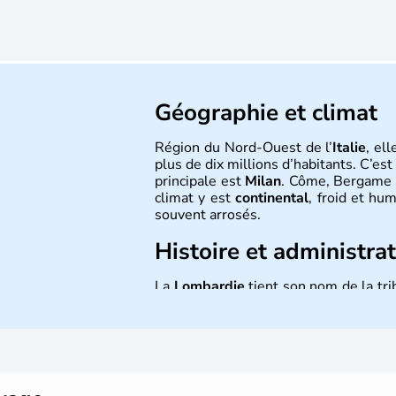
Géographie et climat
Région du Nord-Ouest de l’
Italie
, el
plus de dix millions d’habitants. C’est 
principale est
Milan
. Côme, Bergame e
climat y est
continental
, froid et hu
souvent arrosés.
Histoire et administra
La
Lombardie
tient son nom de la tr
VIème siècle. Magenta et Solferin
permirent à la région, avec l’aide
Autrichiens
en 1859. La polenta, le 
des spécialités culinaires de la
Lomb
le fameux
Panettone
.