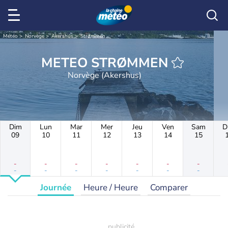
Météo
Norvège
Akershus
Strømmen
METEO STRØMMEN
Norvège (Akershus)
Dim
Lun
Mar
Mer
Jeu
Ven
Sam
D
09
10
11
12
13
14
15
-
-
-
-
-
-
-
-
-
-
-
-
-
-
Journée
Heure / Heure
Comparer