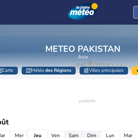
METEO PAKISTAN
Asie
Carte
Météo
des Régions
Villes principales
oût
ar
Mer
Jeu
Ven
Sam
Dim
Lun
Mar