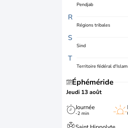
Pendjab
R
Régions tribales
S
Sind
T
Territoire fédéral d'Isla
Éphéméride
Jeudi 13 août
Journée
-2 min
Saint Hippolyte