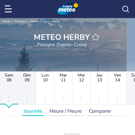
Météo
Pologne
Sainte-Croix
Herby
METEO HERBY
Pologne (Sainte-Croix)
Sam
Dim
Lun
Mar
Mer
Jeu
Ven
S
08
09
10
11
12
13
14
-
-
-
-
-
-
-
-
-
-
-
-
-
-
Journée
Heure / Heure
Comparer