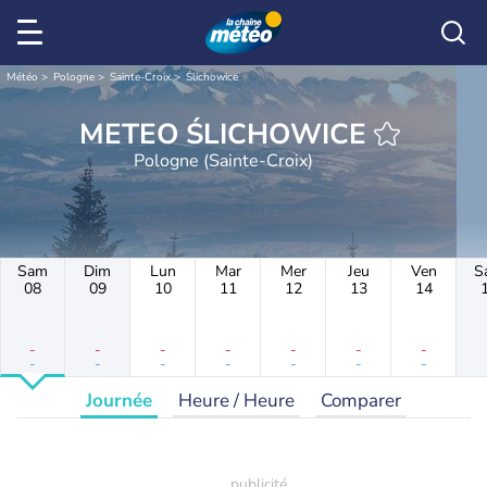
Météo
Pologne
Sainte-Croix
Ślichowice
METEO ŚLICHOWICE
Pologne (Sainte-Croix)
Sam
Dim
Lun
Mar
Mer
Jeu
Ven
S
08
09
10
11
12
13
14
-
-
-
-
-
-
-
-
-
-
-
-
-
-
Journée
Heure / Heure
Comparer