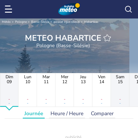
Météo
Pologne
Basse-Silésie
powiat zgorzelecki
Habartice
METEO HABARTICE
Pologne (Basse-Silésie)
Dim
Lun
Mar
Mer
Jeu
Ven
Sam
D
09
10
11
12
13
14
15
-
-
-
-
-
-
-
-
-
-
-
-
-
-
Journée
Heure / Heure
Comparer