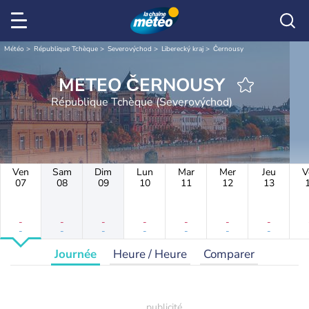
Météo
République Tchèque
Severovýchod
Liberecký kraj
Černousy
METEO ČERNOUSY
République Tchèque (Severovýchod)
Ven
Sam
Dim
Lun
Mar
Mer
Jeu
V
07
08
09
10
11
12
13
-
-
-
-
-
-
-
-
-
-
-
-
-
-
Journée
Heure / Heure
Comparer