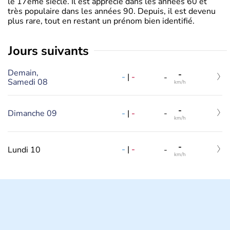
le 17ème siècle. Il est apprécié dans les années 60 et
très populaire dans les années 90. Depuis, il est devenu
plus rare, tout en restant un prénom bien identifié.
jours suivants
Demain,
-
-
|
-
-
Samedi 08
km/h
-
-
|
-
Dimanche 09
-
km/h
-
-
|
-
Lundi 10
-
km/h