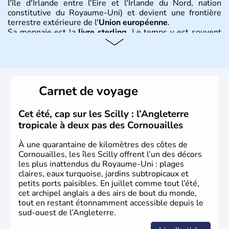
l'île d'Irlande entre l'Eire et l'Irlande du Nord, nation
constitutive du Royaume-Uni) et devient une frontière
terrestre extérieure de l'
Union européenne
.
Sa monnaie est la
livre sterling
. Le temps y est souvent
instable avec de nombreuses précipitations : il s’agit d’un
climat océanique tempéré. La Croix de Saint-George est
l’emblème national qui sert d’illustration au drapeau
rouge et bleu bien connu.
Carnet de voyage
Histoire et administration
L'Angleterre est l’une des quatre nations constitutives du
Cet été, cap sur les Scilly : l’Angleterre
Royaume-Uni
. Elle est peuplée de plus de 50 millions
tropicale à deux pas des Cornouailles
d’habitants, les
Anglais
, et constitue à elle seule, près de
84% de la population de l’ensemble. Le pays s’est créé au
À une quarantaine de kilomètres des côtes de
Xème siècle et tient son nom des
Angles
, peuple
Cornouailles, les îles Scilly offrent l’un des décors
germanique installé sur ces terres. Première démocratie
les plus inattendus du Royaume-Uni : plages
parlementaire au monde, elle doit son développement à
claires, eaux turquoise, jardins subtropicaux et
l’essor industriel du XIXème siècle.
petits ports paisibles. En juillet comme tout l’été,
cet archipel anglais a des airs de bout du monde,
tout en restant étonnamment accessible depuis le
sud-ouest de l’Angleterre.