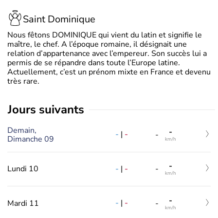
Saint Dominique
Nous fêtons DOMINIQUE qui vient du latin et signifie le
maître, le chef. A l’époque romaine, il désignait une
relation d’appartenance avec l’empereur. Son succès lui a
permis de se répandre dans toute l’Europe latine.
Actuellement, c’est un prénom mixte en France et devenu
très rare.
jours suivants
Demain,
-
-
|
-
-
Dimanche 09
km/h
-
-
|
-
Lundi 10
-
km/h
-
-
|
-
Mardi 11
-
km/h