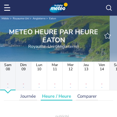
Météo
Royaume-Uni
Angleterre
Eaton
METEO HEURE PAR HEURE
EATON
Royaume-Uni (Angleterre)
Sam
Dim
Lun
Mar
Mer
Jeu
Ven
S
08
09
10
11
12
13
14
-
-
-
-
-
-
-
-
-
-
-
-
-
-
Journée
Heure / Heure
Comparer