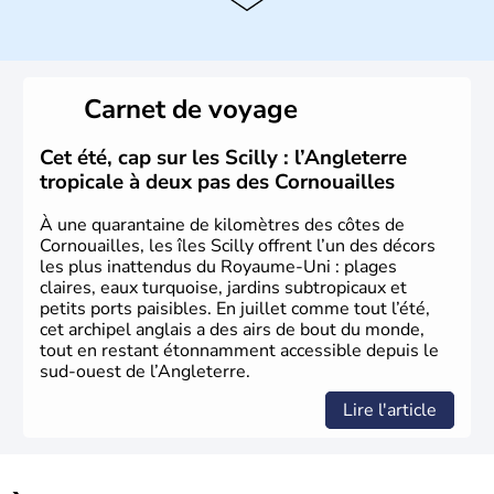
instable avec de nombreuses précipitations : il s’agit d’un
climat océanique tempéré. La Croix de Saint-George est
l’emblème national qui sert d’illustration au drapeau
rouge et bleu bien connu.
Carnet de voyage
Histoire et administration
L'Angleterre est l’une des quatre nations constitutives du
Cet été, cap sur les Scilly : l’Angleterre
Royaume-Uni
. Elle est peuplée de plus de 50 millions
tropicale à deux pas des Cornouailles
d’habitants, les
Anglais
, et constitue à elle seule, près de
84% de la population de l’ensemble. Le pays s’est créé au
À une quarantaine de kilomètres des côtes de
Xème siècle et tient son nom des
Angles
, peuple
Cornouailles, les îles Scilly offrent l’un des décors
germanique installé sur ces terres. Première démocratie
les plus inattendus du Royaume-Uni : plages
parlementaire au monde, elle doit son développement à
claires, eaux turquoise, jardins subtropicaux et
l’essor industriel du XIXème siècle.
petits ports paisibles. En juillet comme tout l’été,
cet archipel anglais a des airs de bout du monde,
tout en restant étonnamment accessible depuis le
sud-ouest de l’Angleterre.
Lire l'article