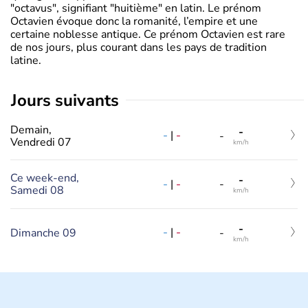
"octavus", signifiant "huitième" en latin. Le prénom
Octavien évoque donc la romanité, l’empire et une
certaine noblesse antique. Ce prénom Octavien est rare
de nos jours, plus courant dans les pays de tradition
latine.
jours suivants
Demain,
-
-
|
-
-
Vendredi 07
km/h
Ce week-end,
-
-
|
-
-
Samedi 08
km/h
-
-
|
-
Dimanche 09
-
km/h