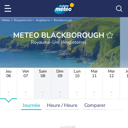
Météo
Royaume-Uni
Angleterre
Blackborough
METEO BLACKBOROUGH
Royaume-Uni (Angleterre)
Jeu
Ven
Sam
Dim
Lun
Mar
Mer
J
06
07
08
09
10
11
12
-
-
-
-
-
-
-
-
-
-
-
-
-
-
Journée
Heure / Heure
Comparer