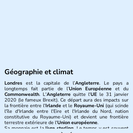
Géographie et climat
Londres
est la capitale de l’
Angleterre
. Le pays a
longtemps fait partie de l’
Union Européenne
et du
Commonwealth
. L'
Angleterre
quitte l'
UE
le 31 janvier
2020 (le fameux Brexit). Ce départ aura des impacts sur
la frontière entre l'
Irlande
et le
Royaume-Uni
(qui scinde
l'île d'Irlande entre l'Eire et l'Irlande du Nord, nation
constitutive du Royaume-Uni) et devient une frontière
terrestre extérieure de l'
Union européenne
.
Sa monnaie est la
livre sterling
. Le temps y est souvent