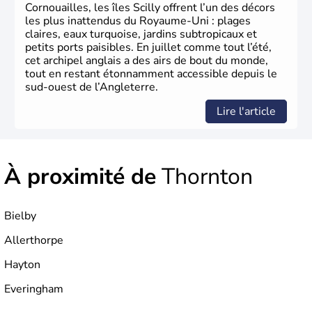
Xème siècle et tient son nom des
Angles
, peuple
Cornouailles, les îles Scilly offrent l’un des décors
germanique installé sur ces terres. Première démocratie
les plus inattendus du Royaume-Uni : plages
parlementaire au monde, elle doit son développement à
claires, eaux turquoise, jardins subtropicaux et
l’essor industriel du XIXème siècle.
petits ports paisibles. En juillet comme tout l’été,
cet archipel anglais a des airs de bout du monde,
tout en restant étonnamment accessible depuis le
sud-ouest de l’Angleterre.
Lire l'article
À proximité de
Thornton
Bielby
Allerthorpe
Hayton
Everingham