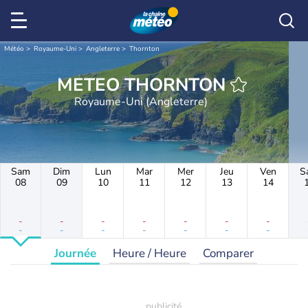
Météo
Royaume-Uni
Angleterre
Thornton
METEO THORNTON
Royaume-Uni (Angleterre)
Sam
Dim
Lun
Mar
Mer
Jeu
Ven
S
08
09
10
11
12
13
14
-
-
-
-
-
-
-
-
-
-
-
-
-
-
Journée
Heure / Heure
Comparer