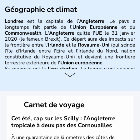
Géographie et climat
Londres
est la capitale de l’
Angleterre
. Le pays a
longtemps fait partie de l’
Union Européenne
et du
Commonwealth
. L'
Angleterre
quitte l'
UE
le 31 janvier
2020 (le fameux Brexit). Ce départ aura des impacts sur
la frontière entre l'
Irlande
et le
Royaume-Uni
(qui scinde
l'île d'Irlande entre l'Eire et l'Irlande du Nord, nation
constitutive du Royaume-Uni) et devient une frontière
terrestre extérieure de l'
Union européenne
.
Sa monnaie est la
livre sterling
. Le temps y est souvent
instable avec de nombreuses précipitations : il s’agit d’un
climat océanique tempéré. La Croix de Saint-George est
l’emblème national qui sert d’illustration au drapeau
rouge et bleu bien connu.
Carnet de voyage
Histoire et administration
L'Angleterre est l’une des quatre nations constitutives du
Cet été, cap sur les Scilly : l’Angleterre
Royaume-Uni
. Elle est peuplée de plus de 50 millions
tropicale à deux pas des Cornouailles
d’habitants, les
Anglais
, et constitue à elle seule, près de
84% de la population de l’ensemble. Le pays s’est créé au
À une quarantaine de kilomètres des côtes de