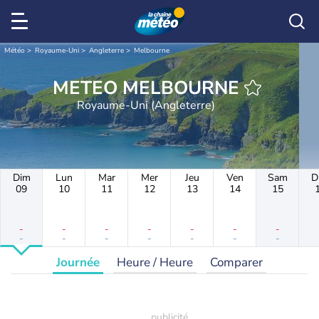
Météo
Royaume-Uni
Angleterre
Melbourne
METEO MELBOURNE
Royaume-Uni (Angleterre)
Dim
Lun
Mar
Mer
Jeu
Ven
Sam
D
09
10
11
12
13
14
15
-
-
-
-
-
-
-
-
-
-
-
-
-
-
Journée
Heure / Heure
Comparer