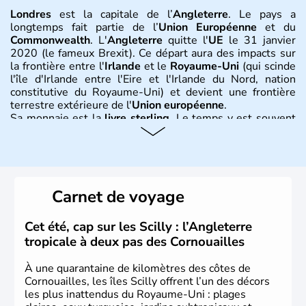
Londres
est la capitale de l’
Angleterre
. Le pays a
longtemps fait partie de l’
Union Européenne
et du
Commonwealth
. L'
Angleterre
quitte l'
UE
le 31 janvier
2020 (le fameux Brexit). Ce départ aura des impacts sur
la frontière entre l'
Irlande
et le
Royaume-Uni
(qui scinde
l'île d'Irlande entre l'Eire et l'Irlande du Nord, nation
constitutive du Royaume-Uni) et devient une frontière
terrestre extérieure de l'
Union européenne
.
Sa monnaie est la
livre sterling
. Le temps y est souvent
instable avec de nombreuses précipitations : il s’agit d’un
climat océanique tempéré. La Croix de Saint-George est
l’emblème national qui sert d’illustration au drapeau
rouge et bleu bien connu.
Carnet de voyage
Histoire et administration
L'Angleterre est l’une des quatre nations constitutives du
Cet été, cap sur les Scilly : l’Angleterre
Royaume-Uni
. Elle est peuplée de plus de 50 millions
tropicale à deux pas des Cornouailles
d’habitants, les
Anglais
, et constitue à elle seule, près de
84% de la population de l’ensemble. Le pays s’est créé au
À une quarantaine de kilomètres des côtes de
Xème siècle et tient son nom des
Angles
, peuple
Cornouailles, les îles Scilly offrent l’un des décors
germanique installé sur ces terres. Première démocratie
les plus inattendus du Royaume-Uni : plages
parlementaire au monde, elle doit son développement à