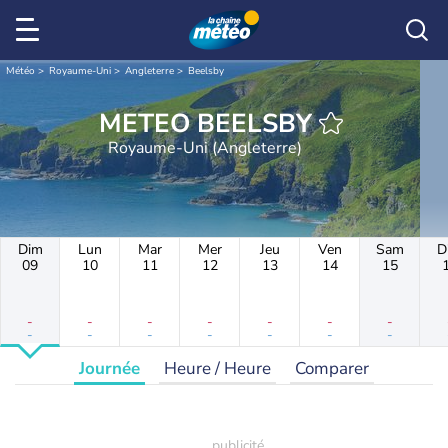
Météo
Royaume-Uni
Angleterre
Beelsby
METEO BEELSBY
Royaume-Uni (Angleterre)
Dim
Lun
Mar
Mer
Jeu
Ven
Sam
D
09
10
11
12
13
14
15
-
-
-
-
-
-
-
-
-
-
-
-
-
-
Journée
Heure / Heure
Comparer