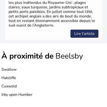
germanique installé sur ces terres. Première démocratie
les plus inattendus du Royaume-Uni : plages
parlementaire au monde, elle doit son développement à
claires, eaux turquoise, jardins subtropicaux et
l’essor industriel du XIXème siècle.
petits ports paisibles. En juillet comme tout l’été,
cet archipel anglais a des airs de bout du monde,
tout en restant étonnamment accessible depuis le
sud-ouest de l’Angleterre.
Lire l'article
À proximité de
Beelsby
Swallow
Hatcliffe
Cuxwold
Irby upon Humber