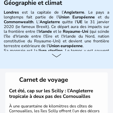
Géographie et climat
Londres
est la capitale de l’
Angleterre
. Le pays a
longtemps fait partie de l’
Union Européenne
et du
Commonwealth
. L'
Angleterre
quitte l'
UE
le 31 janvier
2020 (le fameux Brexit). Ce départ aura des impacts sur
la frontière entre l'
Irlande
et le
Royaume-Uni
(qui scinde
l'île d'Irlande entre l'Eire et l'Irlande du Nord, nation
constitutive du Royaume-Uni) et devient une frontière
terrestre extérieure de l'
Union européenne
.
Sa monnaie est la
livre sterling
. Le temps y est souvent
instable avec de nombreuses précipitations : il s’agit d’un
climat océanique tempéré. La Croix de Saint-George est
l’emblème national qui sert d’illustration au drapeau
rouge et bleu bien connu.
Carnet de voyage
Histoire et administration
L'Angleterre est l’une des quatre nations constitutives du
Cet été, cap sur les Scilly : l’Angleterre
Royaume-Uni
. Elle est peuplée de plus de 50 millions
tropicale à deux pas des Cornouailles
d’habitants, les
Anglais
, et constitue à elle seule, près de
84% de la population de l’ensemble. Le pays s’est créé au
À une quarantaine de kilomètres des côtes de
Xème siècle et tient son nom des
Angles
, peuple
Cornouailles, les îles Scilly offrent l’un des décors