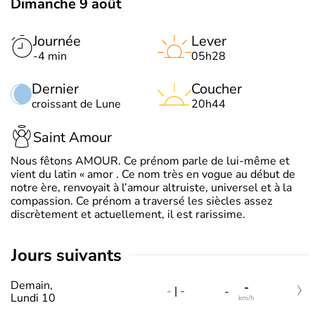
Dimanche 9 août
Journée
Lever
-4 min
05h28
Dernier
Coucher
croissant de Lune
20h44
Saint Amour
Nous fêtons AMOUR. Ce prénom parle de lui-même et
vient du latin « amor . Ce nom très en vogue au début de
notre ère, renvoyait à l’amour altruiste, universel et à la
compassion. Ce prénom a traversé les siècles assez
discrètement et actuellement, il est rarissime.
jours suivants
Demain,
-
-
|
-
-
Lundi 10
km/h