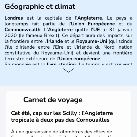
Géographie et climat
Londres
est la capitale de l’
Angleterre
. Le pays a
longtemps fait partie de l’
Union Européenne
et du
Commonwealth
. L'
Angleterre
quitte l'
UE
le 31 janvier
2020 (le fameux Brexit). Ce départ aura des impacts sur
la frontière entre l'
Irlande
et le
Royaume-Uni
(qui scinde
l'île d'Irlande entre l'Eire et l'Irlande du Nord, nation
constitutive du Royaume-Uni) et devient une frontière
terrestre extérieure de l'
Union européenne
.
Sa monnaie est la
livre sterling
. Le temps y est souvent
instable avec de nombreuses précipitations : il s’agit d’un
climat océanique tempéré. La Croix de Saint-George est
l’emblème national qui sert d’illustration au drapeau
rouge et bleu bien connu.
Carnet de voyage
Histoire et administration
L'Angleterre est l’une des quatre nations constitutives du
Cet été, cap sur les Scilly : l’Angleterre
Royaume-Uni
. Elle est peuplée de plus de 50 millions
tropicale à deux pas des Cornouailles
d’habitants, les
Anglais
, et constitue à elle seule, près de
84% de la population de l’ensemble. Le pays s’est créé au
À une quarantaine de kilomètres des côtes de
Xème siècle et tient son nom des
Angles
, peuple