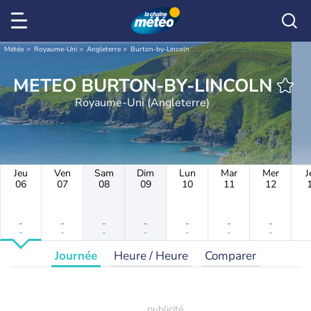
Météo
Royaume-Uni
Angleterre
Burton-by-Lincoln
METEO BURTON-BY-LINCOLN
Royaume-Uni (Angleterre)
Jeu
Ven
Sam
Dim
Lun
Mar
Mer
J
06
07
08
09
10
11
12
-
-
-
-
-
-
-
-
-
-
-
-
-
-
Journée
Heure / Heure
Comparer