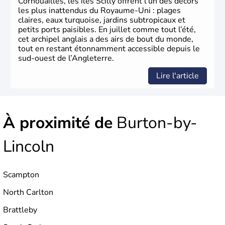
Cornouailles, les îles Scilly offrent l’un des décors
germanique installé sur ces terres. Première démocratie
les plus inattendus du Royaume-Uni : plages
parlementaire au monde, elle doit son développement à
claires, eaux turquoise, jardins subtropicaux et
l’essor industriel du XIXème siècle.
petits ports paisibles. En juillet comme tout l’été,
cet archipel anglais a des airs de bout du monde,
tout en restant étonnamment accessible depuis le
sud-ouest de l’Angleterre.
Lire l'article
À proximité de
Burton-by-
Lincoln
Scampton
North Carlton
Brattleby