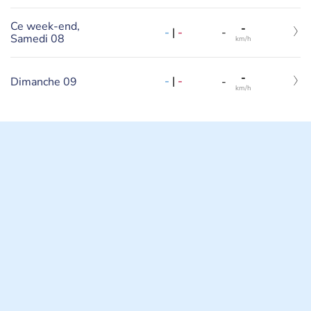
Ce week-end,
-
-
|
-
-
Samedi 08
km/h
-
-
|
-
Dimanche 09
-
km/h