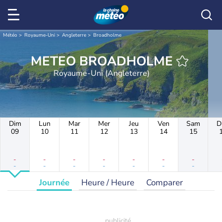
Météo
Royaume-Uni
Angleterre
Broadholme
METEO BROADHOLME
Royaume-Uni (Angleterre)
Dim
Lun
Mar
Mer
Jeu
Ven
Sam
D
09
10
11
12
13
14
15
-
-
-
-
-
-
-
-
-
-
-
-
-
-
Journée
Heure / Heure
Comparer