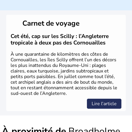
climat océanique tempéré. La Croix de Saint-George est
l’emblème national qui sert d’illustration au drapeau
rouge et bleu bien connu.
Carnet de voyage
Histoire et administration
L'Angleterre est l’une des quatre nations constitutives du
Cet été, cap sur les Scilly : l’Angleterre
Royaume-Uni
. Elle est peuplée de plus de 50 millions
tropicale à deux pas des Cornouailles
d’habitants, les
Anglais
, et constitue à elle seule, près de
84% de la population de l’ensemble. Le pays s’est créé au
À une quarantaine de kilomètres des côtes de
Xème siècle et tient son nom des
Angles
, peuple
Cornouailles, les îles Scilly offrent l’un des décors
germanique installé sur ces terres. Première démocratie
les plus inattendus du Royaume-Uni : plages
parlementaire au monde, elle doit son développement à
claires, eaux turquoise, jardins subtropicaux et
l’essor industriel du XIXème siècle.
petits ports paisibles. En juillet comme tout l’été,
cet archipel anglais a des airs de bout du monde,
tout en restant étonnamment accessible depuis le
sud-ouest de l’Angleterre.
Lire l'article
À proximité de
Broadholme