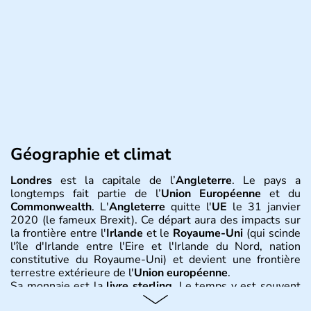
Géographie et climat
Londres
est la capitale de l’
Angleterre
. Le pays a
longtemps fait partie de l’
Union Européenne
et du
Commonwealth
. L'
Angleterre
quitte l'
UE
le 31 janvier
2020 (le fameux Brexit). Ce départ aura des impacts sur
la frontière entre l'
Irlande
et le
Royaume-Uni
(qui scinde
l'île d'Irlande entre l'Eire et l'Irlande du Nord, nation
constitutive du Royaume-Uni) et devient une frontière
terrestre extérieure de l'
Union européenne
.
Sa monnaie est la
livre sterling
. Le temps y est souvent
instable avec de nombreuses précipitations : il s’agit d’un