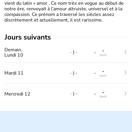
vient du latin « amor . Ce nom très en vogue au début de
notre ère, renvoyait à l’amour altruiste, universel et à la
compassion. Ce prénom a traversé les siècles assez
discrètement et actuellement, il est rarissime.
jours suivants
Demain,
-
-
|
-
-
Lundi 10
km/h
-
-
|
-
Mardi 11
-
km/h
-
-
|
-
Mercredi 12
-
km/h