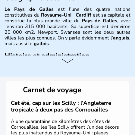
Le Pays de Galles
est l’une des quatre nations
constitutives du
Royaume-Uni
.
Cardiff
est sa capitale et
constitue la plus grande ville du
Pays de Galles
, avec
environ 315 000 habitants. Sa superficie est d’environ
20 000 km2. Newport, Swansea sont les deux autres
villes les plus connues. On y parle évidemment l’
anglais
,
mais aussi le
gallois
.
Histoire et administration
David est le saint patron du
Pays de Galles
et est célébré
le 1er mars. Le dragon rouge est l’un des plus fameux
symboles
gallois
, évocation de la lutte entre les
Saxons
et les
Celtes
. Shirley Bassey, Michaël Jones, Duffy, Tom
Carnet de voyage
Jones, Roger Glover sont quelques-unes des célébrités
faisant la renommée du
Pays de Galles
dans le monde
de la musique. Ken Follet et Catherine Zeta-Jones en
Cet été, cap sur les Scilly : l’Angleterre
littérature et au cinéma portent haut les couleurs de ce
tropicale à deux pas des Cornouailles
pays.
À une quarantaine de kilomètres des côtes de
Cornouailles, les îles Scilly offrent l’un des décors
les plus inattendus du Royaume-Uni : plages