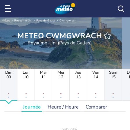
Météo
Royaume-Uni
Pays de Galles
Cwmgwrach
METEO CWMGWRACH
Royaume-Uni (Pays de Galles)
Dim
Lun
Mar
Mer
Jeu
Ven
Sam
D
09
10
11
12
13
14
15
-
-
-
-
-
-
-
-
-
-
-
-
-
-
Journée
Heure / Heure
Comparer