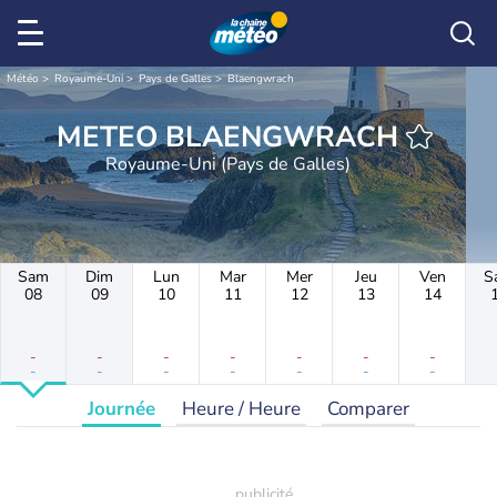
Météo
Royaume-Uni
Pays de Galles
Blaengwrach
METEO BLAENGWRACH
Royaume-Uni (Pays de Galles)
Sam
Dim
Lun
Mar
Mer
Jeu
Ven
S
08
09
10
11
12
13
14
-
-
-
-
-
-
-
-
-
-
-
-
-
-
Journée
Heure / Heure
Comparer