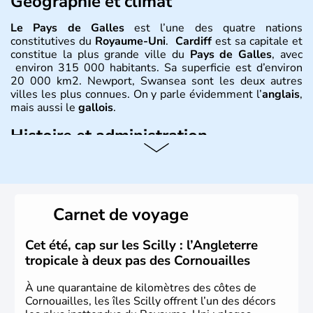
Géographie et climat
Le Pays de Galles
est l’une des quatre nations
constitutives du
Royaume-Uni
.
Cardiff
est sa capitale et
constitue la plus grande ville du
Pays de Galles
, avec
environ 315 000 habitants. Sa superficie est d’environ
20 000 km2. Newport, Swansea sont les deux autres
villes les plus connues. On y parle évidemment l’
anglais
,
mais aussi le
gallois
.
Histoire et administration
David est le saint patron du
Pays de Galles
et est célébré
le 1er mars. Le dragon rouge est l’un des plus fameux
symboles
gallois
, évocation de la lutte entre les
Saxons
et les
Celtes
. Shirley Bassey, Michaël Jones, Duffy, Tom
Carnet de voyage
Jones, Roger Glover sont quelques-unes des célébrités
faisant la renommée du
Pays de Galles
dans le monde
de la musique. Ken Follet et Catherine Zeta-Jones en
Cet été, cap sur les Scilly : l’Angleterre
littérature et au cinéma portent haut les couleurs de ce
tropicale à deux pas des Cornouailles
pays.
À une quarantaine de kilomètres des côtes de
Cornouailles, les îles Scilly offrent l’un des décors