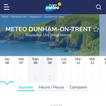
Météo
Royaume-Uni
Angleterre
Dunham-on-Trent
METEO DUNHAM-ON-TRENT
Royaume-Uni (Angleterre)
Jeu
Ven
Sam
Dim
Lun
Mar
Mer
J
06
07
08
09
10
11
12
-
-
-
-
-
-
-
-
-
-
-
-
-
-
Journée
Heure / Heure
Comparer