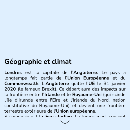
Géographie et climat
Londres
est la capitale de l’
Angleterre
. Le pays a
longtemps fait partie de l’
Union Européenne
et du
Commonwealth
. L'
Angleterre
quitte l'
UE
le 31 janvier
2020 (le fameux Brexit). Ce départ aura des impacts sur
la frontière entre l'
Irlande
et le
Royaume-Uni
(qui scinde
l'île d'Irlande entre l'Eire et l'Irlande du Nord, nation
constitutive du Royaume-Uni) et devient une frontière
terrestre extérieure de l'
Union européenne
.
Sa monnaie est la
livre sterling
. Le temps y est souvent
instable avec de nombreuses précipitations : il s’agit d’un
climat océanique tempéré. La Croix de Saint-George est