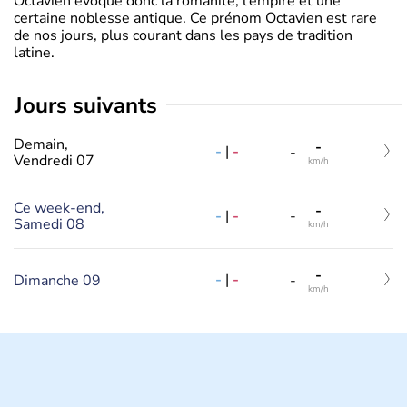
Octavien évoque donc la romanité, l’empire et une
certaine noblesse antique. Ce prénom Octavien est rare
de nos jours, plus courant dans les pays de tradition
latine.
jours suivants
Demain,
-
-
|
-
-
Vendredi 07
km/h
Ce week-end,
-
-
|
-
-
Samedi 08
km/h
-
-
|
-
Dimanche 09
-
km/h