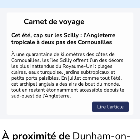
l’emblème national qui sert d’illustration au drapeau
rouge et bleu bien connu.
Carnet de voyage
Histoire et administration
L'Angleterre est l’une des quatre nations constitutives du
Cet été, cap sur les Scilly : l’Angleterre
Royaume-Uni
. Elle est peuplée de plus de 50 millions
tropicale à deux pas des Cornouailles
d’habitants, les
Anglais
, et constitue à elle seule, près de
84% de la population de l’ensemble. Le pays s’est créé au
À une quarantaine de kilomètres des côtes de
Xème siècle et tient son nom des
Angles
, peuple
Cornouailles, les îles Scilly offrent l’un des décors
germanique installé sur ces terres. Première démocratie
les plus inattendus du Royaume-Uni : plages
parlementaire au monde, elle doit son développement à
claires, eaux turquoise, jardins subtropicaux et
l’essor industriel du XIXème siècle.
petits ports paisibles. En juillet comme tout l’été,
cet archipel anglais a des airs de bout du monde,
tout en restant étonnamment accessible depuis le
sud-ouest de l’Angleterre.
Lire l'article
À proximité de
Dunham-on-