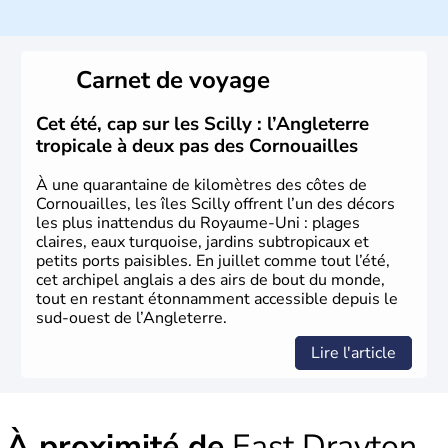
climat océanique tempéré. La Croix de Saint-George est
l’emblème national qui sert d’illustration au drapeau
rouge et bleu bien connu.
Carnet de voyage
Histoire et administration
L'Angleterre est l’une des quatre nations constitutives du
Cet été, cap sur les Scilly : l’Angleterre
Royaume-Uni
. Elle est peuplée de plus de 50 millions
tropicale à deux pas des Cornouailles
d’habitants, les
Anglais
, et constitue à elle seule, près de
84% de la population de l’ensemble. Le pays s’est créé au
À une quarantaine de kilomètres des côtes de
Xème siècle et tient son nom des
Angles
, peuple
Cornouailles, les îles Scilly offrent l’un des décors
germanique installé sur ces terres. Première démocratie
les plus inattendus du Royaume-Uni : plages
parlementaire au monde, elle doit son développement à
claires, eaux turquoise, jardins subtropicaux et
l’essor industriel du XIXème siècle.
petits ports paisibles. En juillet comme tout l’été,
cet archipel anglais a des airs de bout du monde,
tout en restant étonnamment accessible depuis le
sud-ouest de l’Angleterre.
Lire l'article
À proximité de
East Drayton