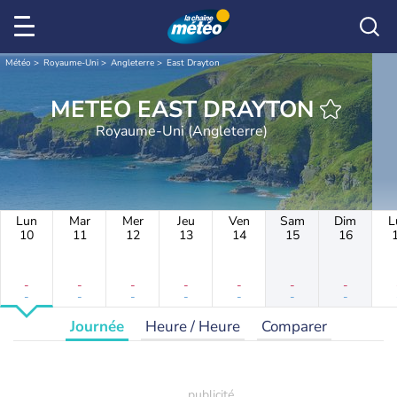
Météo
Royaume-Uni
Angleterre
East Drayton
METEO EAST DRAYTON
Royaume-Uni (Angleterre)
Lun
Mar
Mer
Jeu
Ven
Sam
Dim
L
10
11
12
13
14
15
16
-
-
-
-
-
-
-
-
-
-
-
-
-
-
Journée
Heure / Heure
Comparer