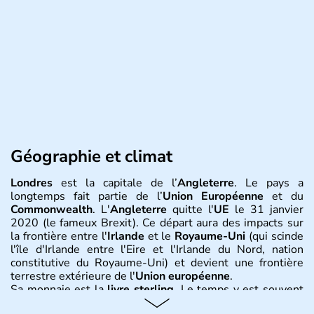
Géographie et climat
Londres
est la capitale de l’
Angleterre
. Le pays a
longtemps fait partie de l’
Union Européenne
et du
Commonwealth
. L'
Angleterre
quitte l'
UE
le 31 janvier
2020 (le fameux Brexit). Ce départ aura des impacts sur
la frontière entre l'
Irlande
et le
Royaume-Uni
(qui scinde
l'île d'Irlande entre l'Eire et l'Irlande du Nord, nation
constitutive du Royaume-Uni) et devient une frontière
terrestre extérieure de l'
Union européenne
.
Sa monnaie est la
livre sterling
. Le temps y est souvent
instable avec de nombreuses précipitations : il s’agit d’un