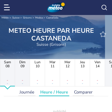
Météo
Suisse
Grisons
Moësa
Castaneda
METEO HEURE PAR HEURE
CASTANEDA
Suisse (Grisons)
Sam
Dim
Lun
Mar
Mer
Jeu
Ven
S
08
09
10
11
12
13
14
-
-
-
-
-
-
-
-
-
-
-
-
-
-
Journée
Heure / Heure
Comparer