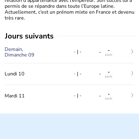
relation d’appartenance avec l’empereur. Son succès lui a
permis de se répandre dans toute l’Europe latine.
Actuellement, c’est un prénom mixte en France et devenu
très rare.
jours suivants
Demain,
-
-
|
-
-
Dimanche 09
km/h
-
-
|
-
Lundi 10
-
km/h
-
-
|
-
Mardi 11
-
km/h