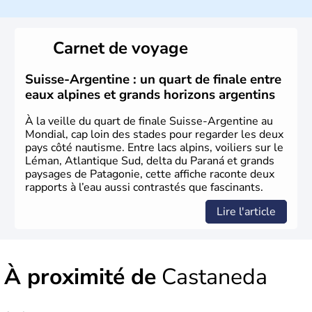
Le peuple Helvète est à l'origine de la fondation de la
Suisse suite à une migration forcée. En 1291, le pacte
Carnet de voyage
féodal marque la naissance de la Suisse sous la forme
d'une alliance composée de plusieurs cantons. L'Etat
fédéral n'est créé qu'en 1848 et signe l'abolition des
Suisse-Argentine : un quart de finale entre
frontières, ainsi que l'établissement d'une monnaie
eaux alpines et grands horizons argentins
unique et d'une armée. La première constitution est
rédigée à la même année, le droit de référendum est
À la veille du quart de finale Suisse-Argentine au
ajouté 26 ans plus tard.
Mondial, cap loin des stades pour regarder les deux
pays côté nautisme. Entre lacs alpins, voiliers sur le
Léman, Atlantique Sud, delta du Paraná et grands
paysages de Patagonie, cette affiche raconte deux
rapports à l’eau aussi contrastés que fascinants.
Lire l'article
À proximité de
Castaneda