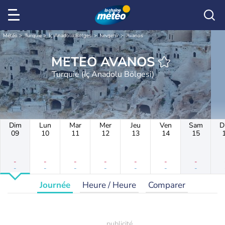
Météo
Turquie
İç Anadolu Bölgesi
Nevşehir
Avanos
METEO AVANOS
Turquie (İç Anadolu Bölgesi)
Dim
Lun
Mar
Mer
Jeu
Ven
Sam
D
09
10
11
12
13
14
15
-
-
-
-
-
-
-
-
-
-
-
-
-
-
Journée
Heure / Heure
Comparer