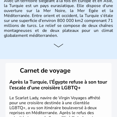
Avec un territoire siégeant à la fois en Europe et en Asie,
la Turquie est un pays eurasiatique. Elle dispose d'une
ouverture sur la Mer Noire, la Mer Egée et la
Méditerranée. Entre orient et occident, la Turquie s'étale
sur une superficie d'environ 800 000 km2 comprenant 71
millions de turcs. Le relief se compose de deux chaînes
montagneuses et de deux plateaux pour un climat
globalement méditerranéen.
Histoire et administration
La Turquie est à l'origine composée d'un peuple nomade
originaire d'Asie ayant émigré vers l'Ouest. Ces tribus
hétérogènes se sont organisées en différents royaumes
Carnet de voyage
qui constitueront en 1299 les fondations de l'Empire
ottoman. Après avoir rattaché l'Anatolie et la Thrace
orientale au territoire turc, la République est proclamée
Après la Turquie, l’Égypte refuse à son tour
le 29 octobre 1923. Ankara remplace alors Istanbul au
l’escale d’une croisière LGBTQ+
titre de capitale du pays.
Le Scarlet Lady, navire de Virgin Voyages affrété
pour une croisière destinée à une clientèle
LGBTQ+, a vu son itinéraire bouleversé à deux
reprises en Méditerranée. Après le refus des