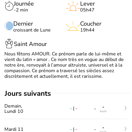
Journée
Lever
-2 min
05h47
Dernier
Coucher
croissant de Lune
19h44
Saint Amour
Nous fêtons AMOUR. Ce prénom parle de lui-même et
vient du latin « amor . Ce nom très en vogue au début de
notre ère, renvoyait à l’amour altruiste, universel et à la
compassion. Ce prénom a traversé les siècles assez
discrètement et actuellement, il est rarissime.
jours suivants
Demain,
-
-
|
-
-
Lundi 10
km/h
-
-
|
-
Mardi 11
-