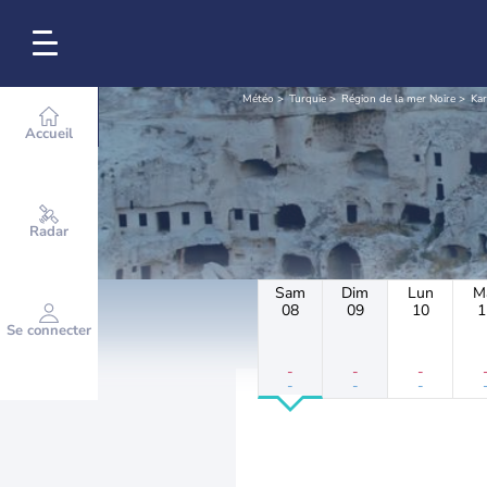
Météo
Turquie
Région de la mer Noire
Ka
Accueil
Radar
Sam
Dim
Lun
M
08
09
10
1
Se connecter
-
-
-
-
-
-