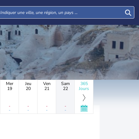
Mer
Jeu
Ven
Sam
365
19
20
21
22
Jours
-
-
-
-
-
-
-
-