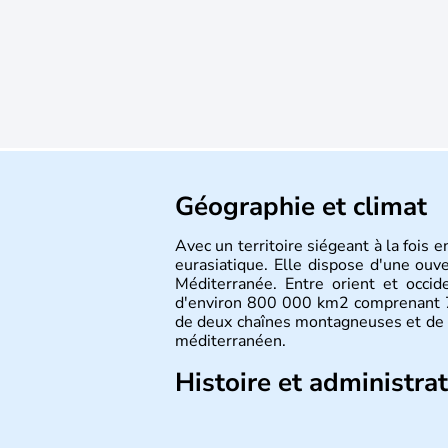
Géographie et climat
Avec un territoire siégeant à la fois 
eurasiatique. Elle dispose d'une ouv
Méditerranée. Entre orient et occide
d'environ 800 000 km2 comprenant 71
de deux chaînes montagneuses et de 
méditerranéen.
Histoire et administra
La Turquie est à l'origine composée 
émigré vers l'Ouest. Ces tribus hét