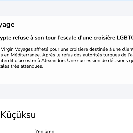
royaumes qui constitueront en 1299 
avoir rattaché l'Anatolie et la Thrace
est proclamée le 29 octobre 1923. A
capitale du pays.
oyage
gypte refuse à son tour l’escale d’une croisière LGB
e Virgin Voyages affrété pour une croisière destinée à une clie
 en Méditerranée. Après le refus des autorités turques de l’acc
interdit d’accoster à Alexandrie. Une succession de décisions q
cales très attendues.
Küçüksu
Yeniören