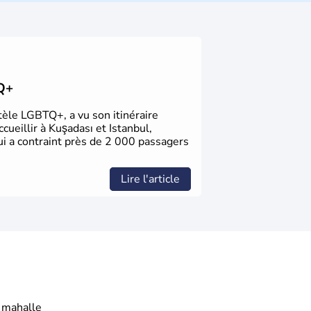
les fondations de l'Empire ottoman. Après
 orientale au territoire turc, la République
nkara remplace alors Istanbul au titre de
TQ+
ntèle LGBTQ+, a vu son itinéraire
ueillir à Kuşadası et Istanbul,
ui a contraint près de 2 000 passagers
Lire l'article
mahalle