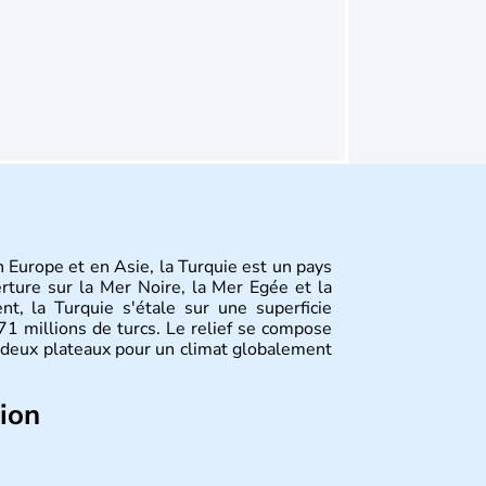
en Europe et en Asie, la Turquie est un pays
erture sur la Mer Noire, la Mer Egée et la
nt, la Turquie s'étale sur une superficie
 millions de turcs. Le relief se compose
deux plateaux pour un climat globalement
tion
d'un peuple nomade originaire d'Asie ayant
érogènes se sont organisées en différents