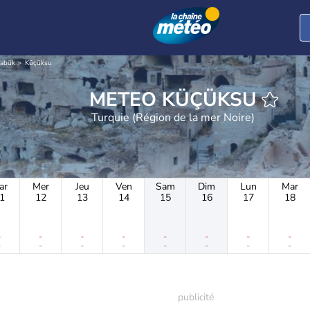
rabük
Küçüksu
METEO KÜÇÜKSU
Turquie (Région de la mer Noire)
ar
Mer
Jeu
Ven
Sam
Dim
Lun
Mar
1
12
13
14
15
16
17
18
-
-
-
-
-
-
-
-
-
-
-
-
-
-
-
-