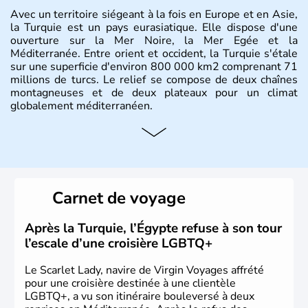
Avec un territoire siégeant à la fois en Europe et en Asie,
la Turquie est un pays eurasiatique. Elle dispose d'une
ouverture sur la Mer Noire, la Mer Egée et la
Méditerranée. Entre orient et occident, la Turquie s'étale
sur une superficie d'environ 800 000 km2 comprenant 71
millions de turcs. Le relief se compose de deux chaînes
montagneuses et de deux plateaux pour un climat
globalement méditerranéen.
Histoire et administration
La Turquie est à l'origine composée d'un peuple nomade
originaire d'Asie ayant émigré vers l'Ouest. Ces tribus
hétérogènes se sont organisées en différents royaumes
Carnet de voyage
qui constitueront en 1299 les fondations de l'Empire
ottoman. Après avoir rattaché l'Anatolie et la Thrace
orientale au territoire turc, la République est proclamée
Après la Turquie, l’Égypte refuse à son tour
le 29 octobre 1923. Ankara remplace alors Istanbul au
l’escale d’une croisière LGBTQ+
titre de capitale du pays.
Le Scarlet Lady, navire de Virgin Voyages affrété
pour une croisière destinée à une clientèle
LGBTQ+, a vu son itinéraire bouleversé à deux