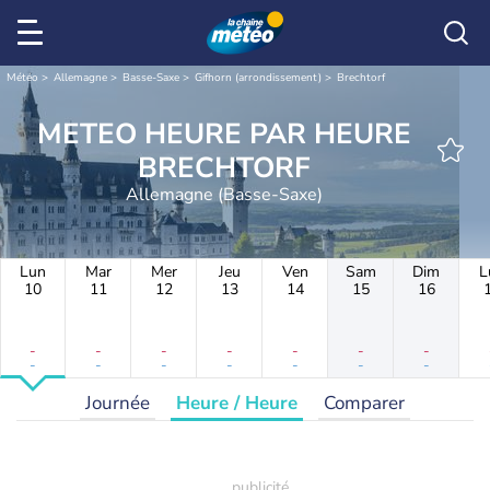
Météo
Allemagne
Basse-Saxe
Gifhorn (arrondissement)
Brechtorf
METEO HEURE PAR HEURE
BRECHTORF
Allemagne (Basse-Saxe)
Lun
Mar
Mer
Jeu
Ven
Sam
Dim
L
10
11
12
13
14
15
16
-
-
-
-
-
-
-
-
-
-
-
-
-
-
Journée
Heure / Heure
Comparer