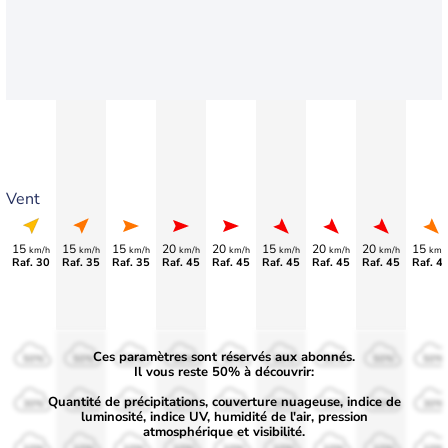
Vent
15
15
15
20
20
15
20
20
15
km/h
km/h
km/h
km/h
km/h
km/h
km/h
km/h
km/
Raf. 30
Raf. 35
Raf. 35
Raf. 45
Raf. 45
Raf. 45
Raf. 45
Raf. 45
Raf. 4
Ces paramètres sont réservés aux abonnés.
50%
50%
50%
50%
50%
50%
50%
50%
50%
Il vous reste 50% à découvrir:
Quantité de précipitations, couverture nuageuse, indice de
30%
30%
30%
30%
30%
30%
30%
30%
30%
luminosité, indice UV, humidité de l'air, pression
atmosphérique et visibilité.