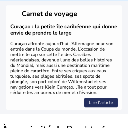
L'Allemagne est constituée de seize régions appelées
Länder, comme la Rhénanie, la Sarre ou la Saxe,
Carnet de voyage
lesquelles bénéficient d'une grande autonomie. Le pays
peut se targuer de grands noms qu'il a vu naître dans tous
les domaines, des arts à la politique en passant par la
Curaçao : la petite île caribéenne qui donne
philosophie. Hertz, Gutenberg, Heidegger, Thomas Mann,
envie de prendre le large
Herman Hesse ou bien Hegel en font partie.
Curaçao affronte aujourd’hui l’Allemagne pour son
entrée dans la Coupe du monde. L’occasion de
mettre le cap sur cette île des Caraïbes
néerlandaises, devenue l’une des belles histoires
du Mondial, mais aussi une destination maritime
pleine de caractère. Entre ses criques aux eaux
turquoise, ses plages abritées, ses spots de
plongée, son port coloré de Willemstad et ses
navigations vers Klein Curaçao, l’île a tout pour
séduire les amoureux de mer et d’évasion.
Lire l'article