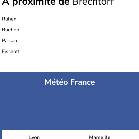
À proximité de
Brechtorf
Rühen
Ruehen
Parsau
Eischott
Météo France
Lyon
Marseille