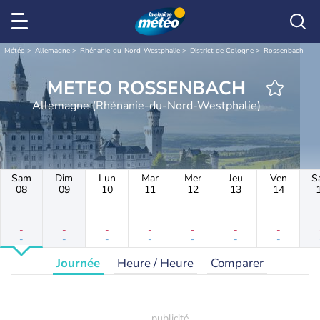
Météo
Allemagne
Rhénanie-du-Nord-Westphalie
District de Cologne
Rossenbach
METEO ROSSENBACH
Allemagne (Rhénanie-du-Nord-Westphalie)
Sam
Dim
Lun
Mar
Mer
Jeu
Ven
S
08
09
10
11
12
13
14
-
-
-
-
-
-
-
-
-
-
-
-
-
-
Journée
Heure / Heure
Comparer