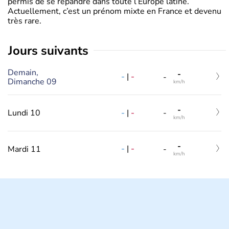
permis de se répandre dans toute l’Europe latine.
Actuellement, c’est un prénom mixte en France et devenu
très rare.
jours suivants
Demain,
-
-
|
-
-
Dimanche 09
km/h
-
-
|
-
Lundi 10
-
km/h
-
-
|
-
Mardi 11
-
km/h