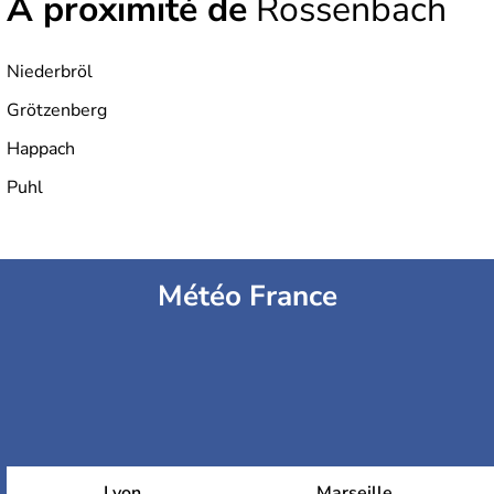
À proximité de
Rossenbach
Niederbröl
Grötzenberg
Happach
Puhl
Météo France
Lyon
Marseille