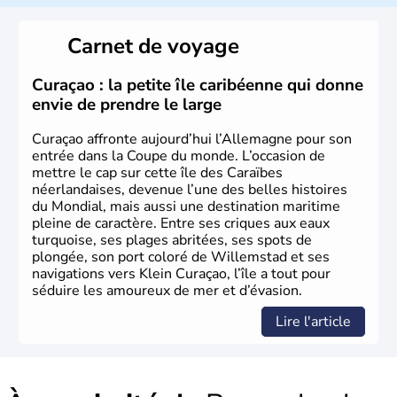
L'Allemagne est constituée de seize régions appelées
Länder, comme la Rhénanie, la Sarre ou la Saxe,
Carnet de voyage
lesquelles bénéficient d'une grande autonomie. Le pays
peut se targuer de grands noms qu'il a vu naître dans tous
les domaines, des arts à la politique en passant par la
Curaçao : la petite île caribéenne qui donne
philosophie. Hertz, Gutenberg, Heidegger, Thomas Mann,
envie de prendre le large
Herman Hesse ou bien Hegel en font partie.
Curaçao affronte aujourd’hui l’Allemagne pour son
entrée dans la Coupe du monde. L’occasion de
mettre le cap sur cette île des Caraïbes
néerlandaises, devenue l’une des belles histoires
du Mondial, mais aussi une destination maritime
pleine de caractère. Entre ses criques aux eaux
turquoise, ses plages abritées, ses spots de
plongée, son port coloré de Willemstad et ses
navigations vers Klein Curaçao, l’île a tout pour
séduire les amoureux de mer et d’évasion.
Lire l'article