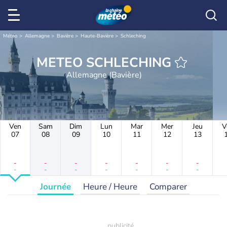
Météo
Allemagne
Bavière
Haute-Bavière
Schleching
METEO SCHLECHING
Allemagne (Bavière)
Ven
Sam
Dim
Lun
Mar
Mer
Jeu
V
07
08
09
10
11
12
13
-
-
-
-
-
-
-
-
-
-
-
-
-
-
Journée
Heure / Heure
Comparer