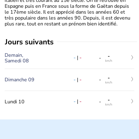
italien et très courant au 15è siècle. On le retrouve en
Espagne puis en France sous la forme de Gaëtan depuis
le 17ème siècle. Il est apprécié dans les années 60 et
très populaire dans les années 90. Depuis, il est devenu
plus rare, tout en restant un prénom bien identifié.
jours suivants
Demain,
-
-
|
-
-
Samedi 08
km/h
-
-
|
-
Dimanche 09
-
km/h
-
-
|
-
Lundi 10
-
km/h