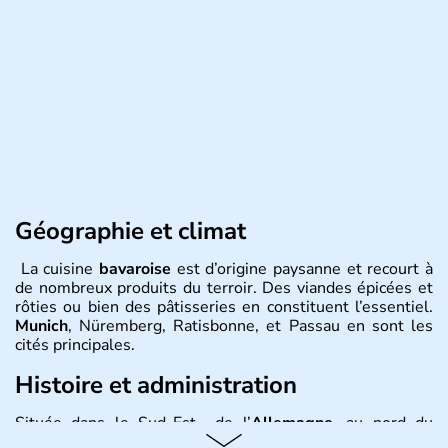
Géographie et climat
La cuisine
bavaroise
est d’origine paysanne et recourt à
de nombreux produits du terroir. Des viandes épicées et
rôties ou bien des pâtisseries en constituent l’essentiel.
Munich
, Nüremberg, Ratisbonne, et Passau en sont les
cités principales.
Histoire et administration
Située dans le Sud-Est de l’
Allemagne
, au nord du
Danube
, la
Bavière
fait partie des seize
Länder
. La