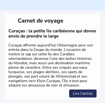
population y est supérieure à 6 millions et parle
l’allemand, langue officielle, mais aussi le dialecte
local, le
bavarois
. Contrairement au Nord de l’Allemagne,
le sud du pays est largement catholique et plutôt
Carnet de voyage
conservateur.
Curaçao : la petite île caribéenne qui donne
envie de prendre le large
Curaçao affronte aujourd’hui l’Allemagne pour son
entrée dans la Coupe du monde. L’occasion de
mettre le cap sur cette île des Caraïbes
néerlandaises, devenue l’une des belles histoires
du Mondial, mais aussi une destination maritime
pleine de caractère. Entre ses criques aux eaux
turquoise, ses plages abritées, ses spots de
plongée, son port coloré de Willemstad et ses
navigations vers Klein Curaçao, l’île a tout pour
séduire les amoureux de mer et d’évasion.
Lire l'article