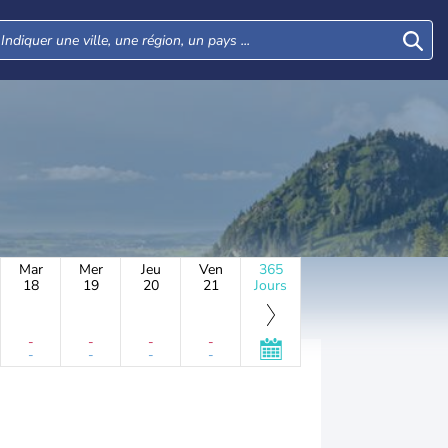
Mar
Mer
Jeu
Ven
365
18
19
20
21
Jours
-
-
-
-
-
-
-
-