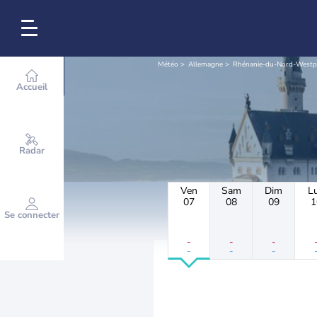
Météo
Allemagne
Rhénanie-du-Nord-Westp
Accueil
Radar
Ven
Sam
Dim
L
07
08
09
1
Se connecter
-
-
-
-
-
-