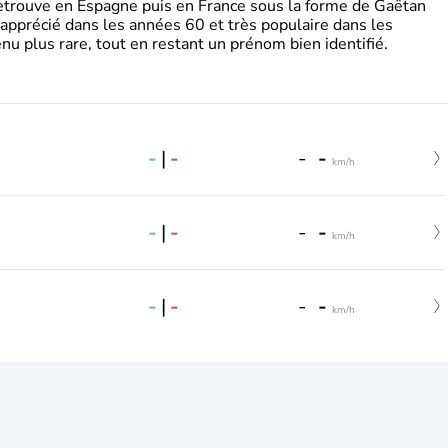
retrouve en Espagne puis en France sous la forme de Gaëtan
 apprécié dans les années 60 et très populaire dans les
nu plus rare, tout en restant un prénom bien identifié.
-
|
-
-
-
km/h
-
|
-
-
-
km/h
-
|
-
-
-
km/h