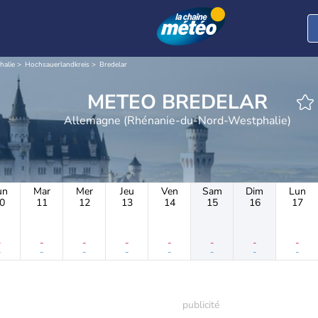
halie
Hochsauerlandkreis
Bredelar
METEO BREDELAR
Allemagne (Rhénanie-du-Nord-Westphalie)
un
Mar
Mer
Jeu
Ven
Sam
Dim
Lun
0
11
12
13
14
15
16
17
-
-
-
-
-
-
-
-
-
-
-
-
-
-
-
-