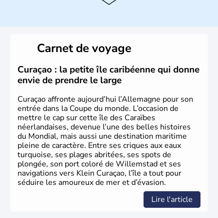
Histoire et administration
L'Allemagne est constituée de seize régions appelées
Länder, comme la Rhénanie, la Sarre ou la Saxe,
Carnet de voyage
lesquelles bénéficient d'une grande autonomie. Le pays
peut se targuer de grands noms qu'il a vu naître dans tous
les domaines, des arts à la politique en passant par la
Curaçao : la petite île caribéenne qui donne
philosophie. Hertz, Gutenberg, Heidegger, Thomas Mann,
envie de prendre le large
Herman Hesse ou bien Hegel en font partie.
Curaçao affronte aujourd’hui l’Allemagne pour son
entrée dans la Coupe du monde. L’occasion de
mettre le cap sur cette île des Caraïbes
néerlandaises, devenue l’une des belles histoires
du Mondial, mais aussi une destination maritime
pleine de caractère. Entre ses criques aux eaux
turquoise, ses plages abritées, ses spots de
plongée, son port coloré de Willemstad et ses
navigations vers Klein Curaçao, l’île a tout pour
séduire les amoureux de mer et d’évasion.
Lire l'article