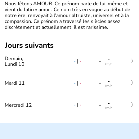
Nous fêtons AMOUR. Ce prénom parle de lui-même et
vient du latin « amor . Ce nom très en vogue au début de
notre ère, renvoyait à l’amour altruiste, universel et à la
compassion. Ce prénom a traversé les siècles assez
discrètement et actuellement, il est rarissime.
jours suivants
Demain,
-
-
|
-
-
Lundi 10
km/h
-
-
|
-
Mardi 11
-
km/h
-
-
|
-
Mercredi 12
-
km/h