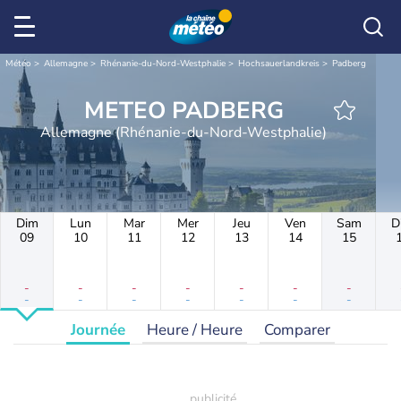
Météo
Allemagne
Rhénanie-du-Nord-Westphalie
Hochsauerlandkreis
Padberg
METEO PADBERG
Allemagne (Rhénanie-du-Nord-Westphalie)
Dim
Lun
Mar
Mer
Jeu
Ven
Sam
D
09
10
11
12
13
14
15
-
-
-
-
-
-
-
-
-
-
-
-
-
-
Journée
Heure / Heure
Comparer