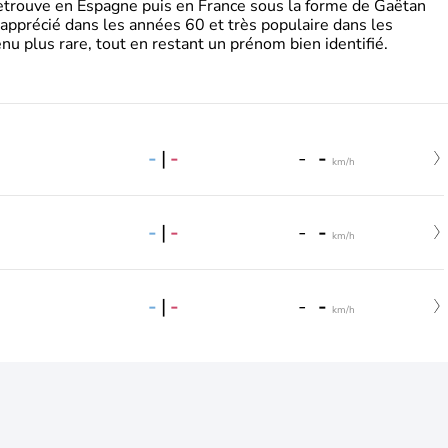
retrouve en Espagne puis en France sous la forme de Gaëtan
 apprécié dans les années 60 et très populaire dans les
nu plus rare, tout en restant un prénom bien identifié.
-
|
-
-
-
km/h
-
|
-
-
-
km/h
-
|
-
-
-
km/h