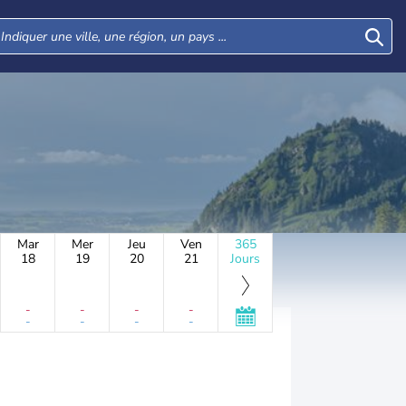
Mar
Mer
Jeu
Ven
365
18
19
20
21
Jours
-
-
-
-
-
-
-
-