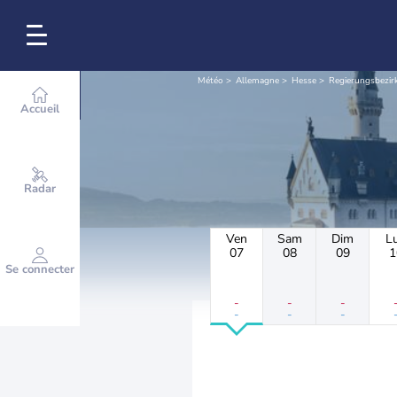
Météo
Allemagne
Hesse
Regierungsbezir
Accueil
Radar
Ven
Sam
Dim
L
07
08
09
1
Se connecter
-
-
-
-
-
-