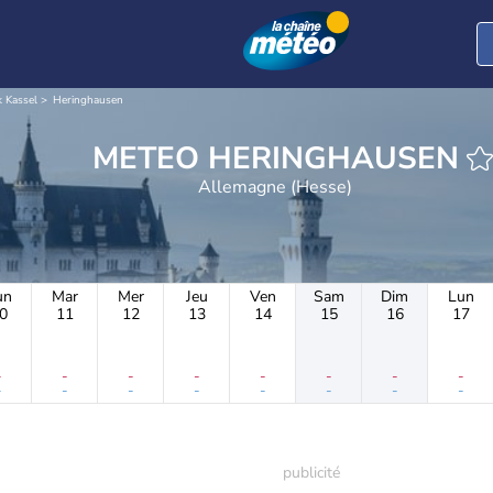
k Kassel
Heringhausen
METEO HERINGHAUSEN
Allemagne (Hesse)
un
Mar
Mer
Jeu
Ven
Sam
Dim
Lun
0
11
12
13
14
15
16
17
-
-
-
-
-
-
-
-
-
-
-
-
-
-
-
-