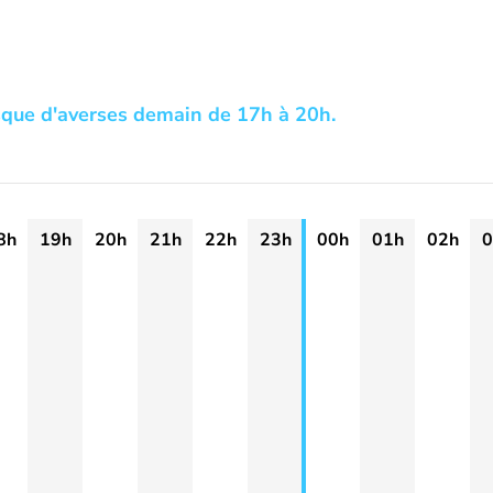
isque d'averses demain de 17h à 20h.
8h
19h
20h
21h
22h
23h
00h
01h
02h
0