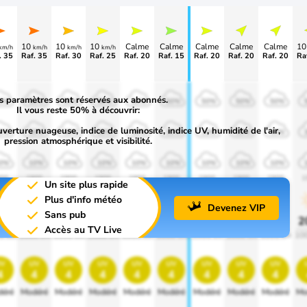
10
10
10
Calme
Calme
Calme
Calme
Calme
1
km/h
km/h
km/h
km/h
. 35
Raf. 35
Raf. 30
Raf. 25
Raf. 20
Raf. 15
Raf. 20
Raf. 20
Raf. 20
Ra
s paramètres sont réservés aux abonnés.
0%
50%
50%
50%
50%
50%
50%
50%
50%
Il vous reste 50% à découvrir:
uverture nuageuse, indice de luminosité, indice UV, humidité de l'air,
0%
30%
30%
30%
30%
30%
30%
30%
30%
pression atmosphérique et visibilité.
0%
10%
10%
10%
10%
10%
10%
10%
10%
00
1900
1900
1900
1900
1900
1900
1900
1900
1
Un site plus rapide
Plus d'info météo
Devenez VIP
Sans pub
0%
20%
20%
20%
20%
20%
20%
20%
20%
2
Accès au TV Live
0 lm
1000 lm
1000 lm
1000 lm
1000 lm
1000 lm
1000 lm
1000 lm
1000 lm
10
v
uv
uv
uv
uv
uv
uv
uv
uv
4
4
4
4
4
4
4
4
4
éré
Modéré
Modéré
Modéré
Modéré
Modéré
Modéré
Modéré
Modéré
Mo