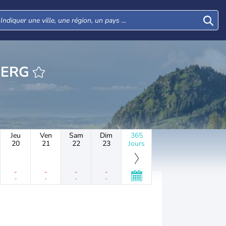
HEURE PADBERG
Jeu
Ven
Sam
Dim
365
20
21
22
23
Jours
-
-
-
-
-
-
-
-