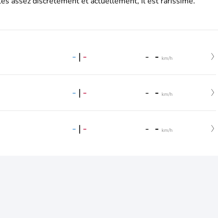
es assez discrètement et actuellement, il est rarissime.
-
|
-
-
-
km/h
-
|
-
-
-
km/h
-
|
-
-
-
km/h