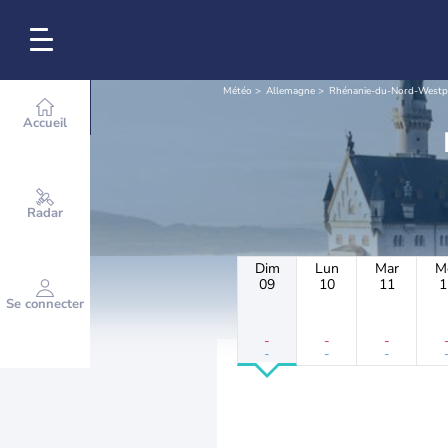
Météo
Allemagne
Rhénanie-du-Nord-Westp
Accueil
Radar
Dim
Lun
Mar
M
09
10
11
1
Se connecter
-
-
-
-
-
-