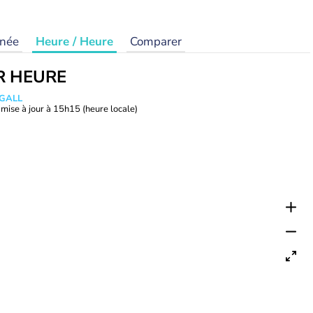
rnée
Heure / Heure
Comparer
R HEURE
 GALL
mise à jour à
15h15
(heure locale)