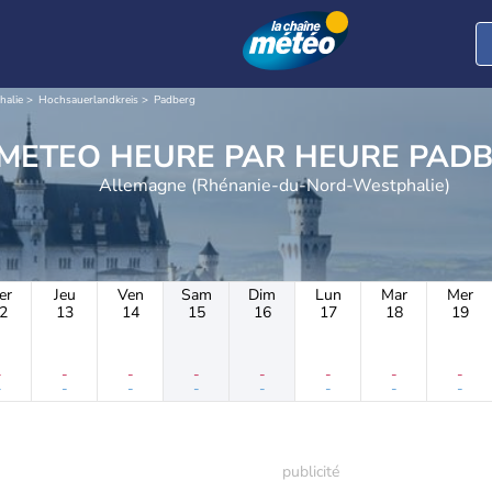
halie
Hochsauerlandkreis
Padberg
METEO HEURE PAR 
Allemagne (Rhénanie-du-Nord-Westphalie)
er
Jeu
Ven
Sam
Dim
Lun
Mar
Mer
2
13
14
15
16
17
18
19
-
-
-
-
-
-
-
-
-
-
-
-
-
-
-
-