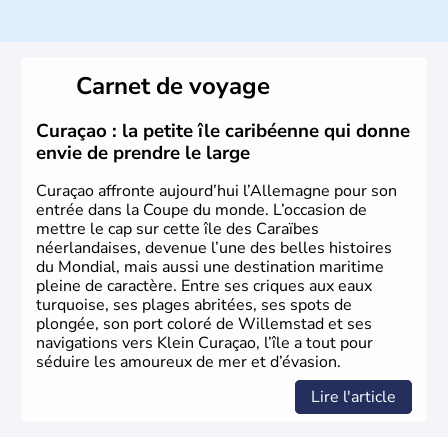
Histoire et administration
L'Allemagne est constituée de seize régions appelées
Länder, comme la Rhénanie, la Sarre ou la Saxe,
Carnet de voyage
lesquelles bénéficient d'une grande autonomie. Le pays
peut se targuer de grands noms qu'il a vu naître dans tous
les domaines, des arts à la politique en passant par la
Curaçao : la petite île caribéenne qui donne
philosophie. Hertz, Gutenberg, Heidegger, Thomas Mann,
envie de prendre le large
Herman Hesse ou bien Hegel en font partie.
Curaçao affronte aujourd’hui l’Allemagne pour son
entrée dans la Coupe du monde. L’occasion de
mettre le cap sur cette île des Caraïbes
néerlandaises, devenue l’une des belles histoires
du Mondial, mais aussi une destination maritime
pleine de caractère. Entre ses criques aux eaux
turquoise, ses plages abritées, ses spots de
plongée, son port coloré de Willemstad et ses
navigations vers Klein Curaçao, l’île a tout pour
séduire les amoureux de mer et d’évasion.
Lire l'article