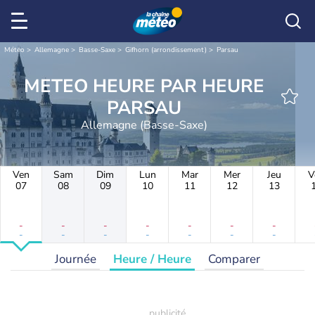
Météo
Allemagne
Basse-Saxe
Gifhorn (arrondissement)
Parsau
METEO HEURE PAR HEURE
PARSAU
Allemagne (Basse-Saxe)
Ven
Sam
Dim
Lun
Mar
Mer
Jeu
V
07
08
09
10
11
12
13
-
-
-
-
-
-
-
-
-
-
-
-
-
-
Journée
Heure / Heure
Comparer