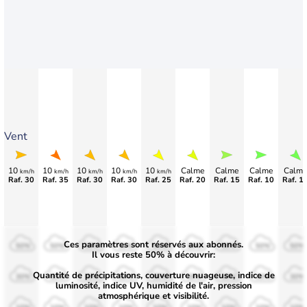
Vent
10
10
10
10
10
Calme
Calme
Calme
Calme
km/h
km/h
km/h
km/h
km/h
Raf. 30
Raf. 35
Raf. 30
Raf. 30
Raf. 25
Raf. 20
Raf. 15
Raf. 10
Raf. 1
Ces paramètres sont réservés aux abonnés.
50%
50%
50%
50%
50%
50%
50%
50%
50%
Il vous reste 50% à découvrir:
Quantité de précipitations, couverture nuageuse, indice de
30%
30%
30%
30%
30%
30%
30%
30%
30%
luminosité, indice UV, humidité de l'air, pression
atmosphérique et visibilité.