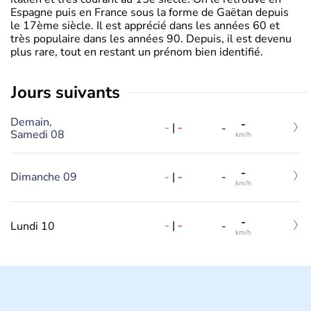
Espagne puis en France sous la forme de Gaëtan depuis
le 17ème siècle. Il est apprécié dans les années 60 et
très populaire dans les années 90. Depuis, il est devenu
plus rare, tout en restant un prénom bien identifié.
jours suivants
Demain,
-
-
|
-
-
Samedi 08
km/h
-
-
|
-
Dimanche 09
-
km/h
-
-
|
-
Lundi 10
-
km/h