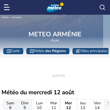
Météo
Arménie
METEO ARMÉNIE
Asie
Carte
Météo
des Régions
Villes principales
Météo du
mercredi 12 août
Sam
Dim
Lun
Mar
Mer
Jeu
Ven
8
9
10
11
12
13
14