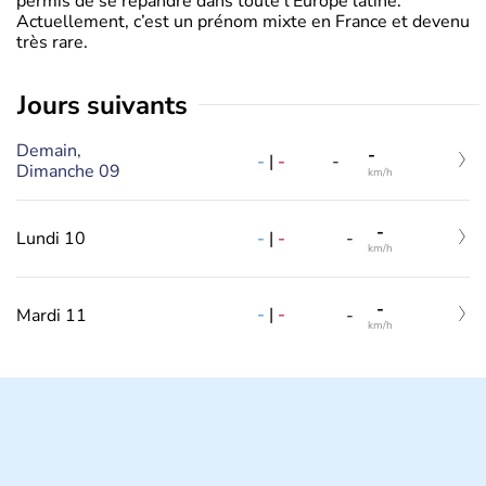
permis de se répandre dans toute l’Europe latine.
Actuellement, c’est un prénom mixte en France et devenu
très rare.
jours suivants
Demain,
-
-
|
-
-
Dimanche 09
km/h
-
-
|
-
Lundi 10
-
km/h
-
-
|
-
Mardi 11
-
km/h