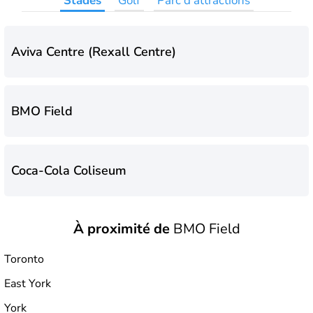
Stades
Golf
Parc d'attractions
Aviva Centre (Rexall Centre)
BMO Field
Coca-Cola Coliseum
À proximité de
BMO Field
Scotiabank Arena
Toronto
East York
York