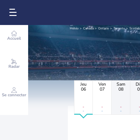
Météo
Canada
Ontario
Toronto
Scotia
Accueil
Radar
Jeu
Ven
Sam
D
06
07
08
0
Se connecter
-
-
-
-
-
-