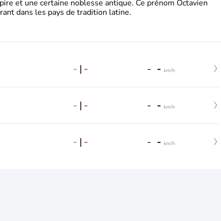
pire et une certaine noblesse antique. Ce prénom Octavien
rant dans les pays de tradition latine.
-
|
-
-
-
km/h
-
|
-
-
-
km/h
-
|
-
-
-
km/h