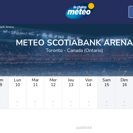
bank Arena
METEO SCOTIABANK ARENA
Toronto - Canada (Ontario)
im
Lun
Mar
Mer
Jeu
Ven
Sam
Dim
9
10
11
12
13
14
15
16
-
-
-
-
-
-
-
-
-
-
-
-
-
-
-
-