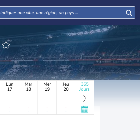
Lun
Mar
Mer
Jeu
365
17
18
19
20
Jours
-
-
-
-
-
-
-
-