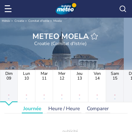
Météo
Croatie
Comitat d'Istrie
Moela
METEO MOELA
Croatie (Comitat d'Istrie)
Dim
Lun
Mar
Mer
Jeu
Ven
Sam
D
09
10
11
12
13
14
15
-
-
-
-
-
-
-
-
-
-
-
-
-
-
Journée
Heure / Heure
Comparer