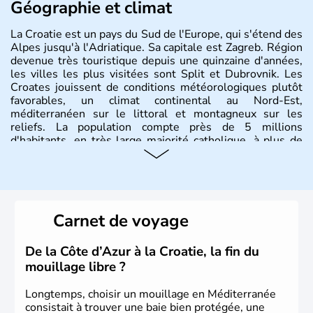
Géographie et climat
La Croatie est un pays du Sud de l'Europe, qui s'étend des
Alpes jusqu'à l'Adriatique. Sa capitale est Zagreb. Région
devenue très touristique depuis une quinzaine d'années,
les villes les plus visitées sont Split et Dubrovnik. Les
Croates jouissent de conditions météorologiques plutôt
favorables, un climat continental au Nord-Est,
méditerranéen sur le littoral et montagneux sur les
reliefs. La population compte près de 5 millions
d'habitants, en très large majorité catholique, à plus de
85%.
Histoire et administration
La
Croatie
est un pays du Sud de l’Europe, qui s’étend des
Carnet de voyage
Alpes jusqu’à l’Adriatique. Sa capitale est
Zagreb
. Région
devenue très touristique depuis une quinzaine d’années,
les villes les plus visitées s’appellent
Split
et
Dubrovnik
.
De la Côte d’Azur à la Croatie, la fin du
Plus de neuf millions de personnes transitent chaque
mouillage libre ?
année par le pays.
Longtemps, choisir un mouillage en Méditerranée
consistait à trouver une baie bien protégée, une