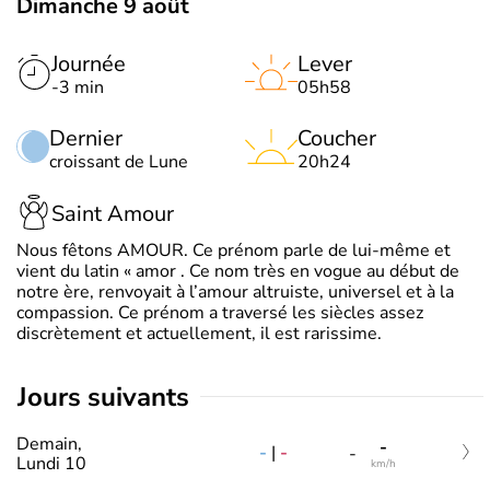
Dimanche 9 août
Journée
Lever
-3 min
05h58
Dernier
Coucher
croissant de Lune
20h24
Saint Amour
Nous fêtons AMOUR. Ce prénom parle de lui-même et
vient du latin « amor . Ce nom très en vogue au début de
notre ère, renvoyait à l’amour altruiste, universel et à la
compassion. Ce prénom a traversé les siècles assez
discrètement et actuellement, il est rarissime.
jours suivants
Demain,
-
-
|
-
-
Lundi 10
km/h