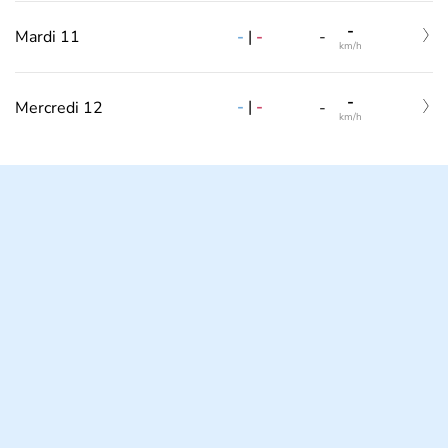
-
-
|
-
Mardi 11
-
km/h
-
-
|
-
Mercredi 12
-
km/h