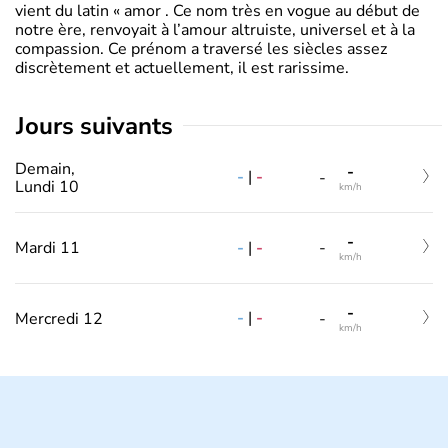
vient du latin « amor . Ce nom très en vogue au début de
notre ère, renvoyait à l’amour altruiste, universel et à la
compassion. Ce prénom a traversé les siècles assez
discrètement et actuellement, il est rarissime.
jours suivants
Demain,
-
-
|
-
-
Lundi 10
km/h
-
-
|
-
Mardi 11
-
km/h
-
-
|
-
Mercredi 12
-
km/h