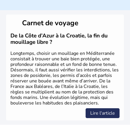
Histoire et administration
La
Croatie
est un pays du Sud de l’Europe, qui s’étend des
Carnet de voyage
Alpes jusqu’à l’Adriatique. Sa capitale est
Zagreb
. Région
devenue très touristique depuis une quinzaine d’années,
les villes les plus visitées s’appellent
Split
et
Dubrovnik
.
De la Côte d’Azur à la Croatie, la fin du
Plus de neuf millions de personnes transitent chaque
mouillage libre ?
année par le pays.
Longtemps, choisir un mouillage en Méditerranée
consistait à trouver une baie bien protégée, une
profondeur raisonnable et un fond de bonne tenue.
Désormais, il faut aussi vérifier les interdictions, les
zones de posidonie, les permis d’accès et parfois
réserver une bouée avant même d’arriver. De la
France aux Baléares, de l’Italie à la Croatie, les
règles se multiplient au nom de la protection des
fonds marins. Une évolution légitime, mais qui
bouleverse les habitudes des plaisanciers.
Lire l'article