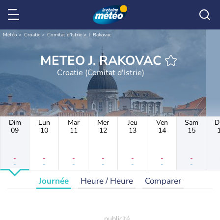
Météo
Croatie
Comitat d'Istrie
J. Rakovac
METEO J. RAKOVAC
Croatie (Comitat d'Istrie)
Dim
Lun
Mar
Mer
Jeu
Ven
Sam
D
09
10
11
12
13
14
15
-
-
-
-
-
-
-
-
-
-
-
-
-
-
Journée
Heure / Heure
Comparer