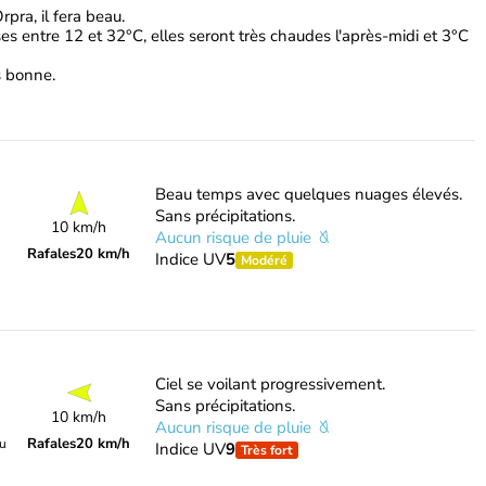
pra, il fera beau.
s entre 12 et 32°C, elles seront très chaudes l'après-midi et 3°C
ès bonne.
Beau temps avec quelques nuages élevés.
Sans précipitations.
10 km/h
Aucun risque de pluie
Rafales
20 km/h
Indice UV
5
Modéré
Ciel se voilant progressivement.
Sans précipitations.
10 km/h
Aucun risque de pluie
Rafales
20 km/h
du
Indice UV
9
Très fort