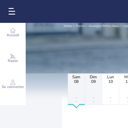
Météo
France
Auvergne-Rhône-Alpes
Loi
Accueil
Radar
Sam
Dim
Lun
M
08
09
10
1
Se connecter
-
-
-
-
-
-