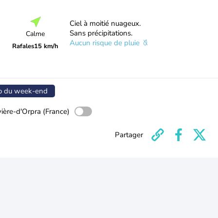
Ciel à moitié nuageux.
Sans précipitations.
Calme
Aucun risque de pluie
Rafales
15 km/h
o du week-end
ière-d'Orpra (France)
Partager