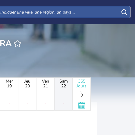
PRA
Mer
Jeu
Ven
Sam
365
19
20
21
22
Jours
-
-
-
-
-
-
-
-