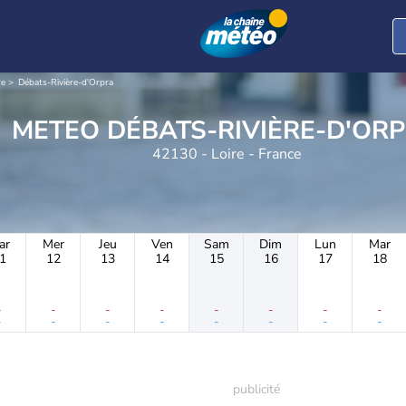
re
Débats-Rivière-d'Orpra
METEO DÉBATS-RIVIÈRE-D'OR
42130 - Loire - France
ar
Mer
Jeu
Ven
Sam
Dim
Lun
Mar
1
12
13
14
15
16
17
18
-
-
-
-
-
-
-
-
-
-
-
-
-
-
-
-