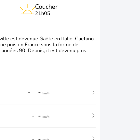
Coucher
21h05
e ville est devenue Gaëte en Italie. Caetano
gne puis en France sous la forme de
s années 90. Depuis, il est devenu plus
-
-
km/h
-
-
km/h
-
-