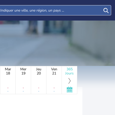
Mar
Mer
Jeu
Ven
365
18
19
20
21
Jours
-
-
-
-
-
-
-
-