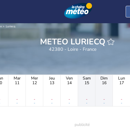
re
Luriecq
METEO LURIECQ
42380 - Loire - France
un
Mar
Mer
Jeu
Ven
Sam
Dim
Lun
0
11
12
13
14
15
16
17
-
-
-
-
-
-
-
-
-
-
-
-
-
-
-
-