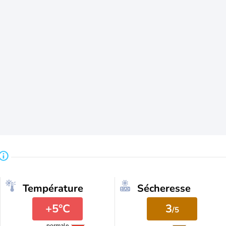
Température
Sécheresse
+5°C
3
/5
normale