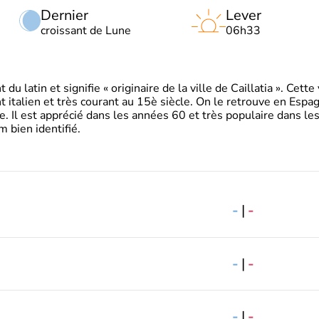
Dernier
Lever
croissant de Lune
06h33
 latin et signifie « originaire de la ville de Caillatia ». Cett
 italien et très courant au 15è siècle. On le retrouve en Espa
. Il est apprécié dans les années 60 et très populaire dans le
m bien identifié.
-
|
-
-
|
-
-
|
-