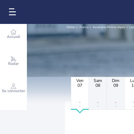
Météo
France
Auvergne-Rhône-Alpes
Loi
Accueil
Radar
Ven
Sam
Dim
L
07
08
09
1
Se connecter
-
-
-
-
-
-