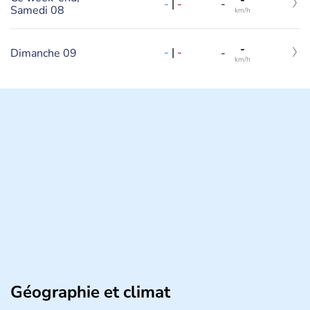
-
-
|
-
-
Samedi 08
km/h
-
-
|
-
Dimanche 09
-
km/h
Géographie et climat