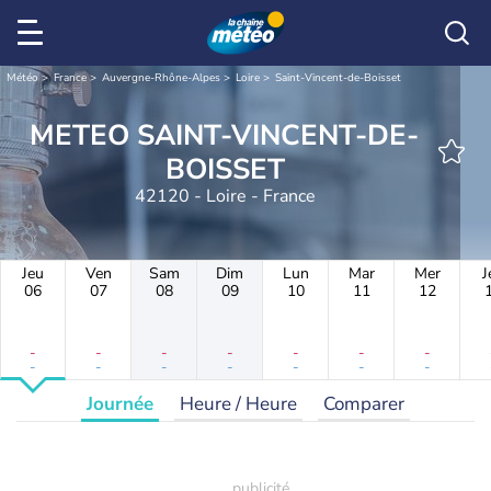
Météo
France
Auvergne-Rhône-Alpes
Loire
Saint-Vincent-de-Boisset
METEO SAINT-VINCENT-DE-
BOISSET
42120 - Loire - France
Jeu
Ven
Sam
Dim
Lun
Mar
Mer
J
06
07
08
09
10
11
12
-
-
-
-
-
-
-
-
-
-
-
-
-
-
Journée
Heure / Heure
Comparer