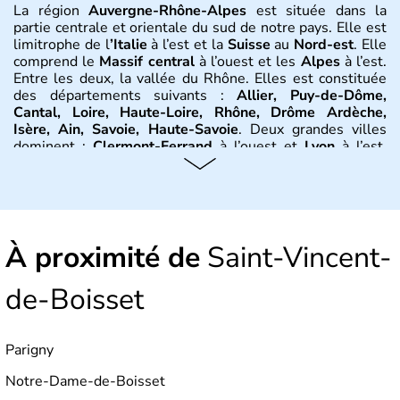
La région
Auvergne-Rhône-Alpes
est située dans la
partie centrale et orientale du sud de notre pays. Elle est
limitrophe de l
’Italie
à l’est et la
Suisse
au
Nord-est
. Elle
comprend le
Massif central
à l’ouest et les
Alpes
à l’est.
Entre les deux, la vallée du Rhône. Elles est constituée
des départements suivants :
Allier, Puy-de-Dôme,
Cantal, Loire, Haute-Loire, Rhône, Drôme Ardèche,
Isère, Ain, Savoie, Haute-Savoie
. Deux grandes villes
dominent :
Clermont-Ferrand
à l’ouest et
Lyon
à l’est.
D’autres villes ont une réelle importance dans la région
dans le maintien du tissu économique :
Vichy, Aurillac,
Moulins, Grenoble, Roanne, Chambéry, Annecy
par
exemple. La région est bordée au Nord-Est par le climat
continental, au Nord-Ouest par le climat océanique, au
À proximité de
Sud-Est par le climat méditerranéen.
Saint-Vincent-
Histoire et administration
de-Boisset
L'
Auvergne
doit son nom au peuple gaulois des
Arvernes
.
Vercingétorix
bat
Jules César
en 52 av. J.-C.
Parigny
lors de la
bataille de Gergovie
, près de
Clermont-
Ferrand
.
Jules César
conquiert la
Gaule
entre 58 et 52
Notre-Dame-de-Boisset
avant J.-C. On trouve de nombreux vestiges dans la