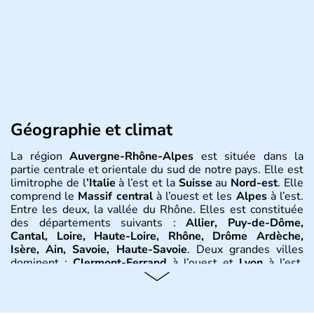
Géographie et climat
La région
Auvergne-Rhône-Alpes
est située dans la
partie centrale et orientale du sud de notre pays. Elle est
limitrophe de l
’Italie
à l’est et la
Suisse
au
Nord-est
. Elle
comprend le
Massif central
à l’ouest et les
Alpes
à l’est.
Entre les deux, la vallée du Rhône. Elles est constituée
des départements suivants :
Allier, Puy-de-Dôme,
Cantal, Loire, Haute-Loire, Rhône, Drôme Ardèche,
Isère, Ain, Savoie, Haute-Savoie
. Deux grandes villes
dominent :
Clermont-Ferrand
à l’ouest et
Lyon
à l’est.
D’autres villes ont une réelle importance dans la région
dans le maintien du tissu économique :
Vichy, Aurillac,
Moulins, Grenoble, Roanne, Chambéry, Annecy
par