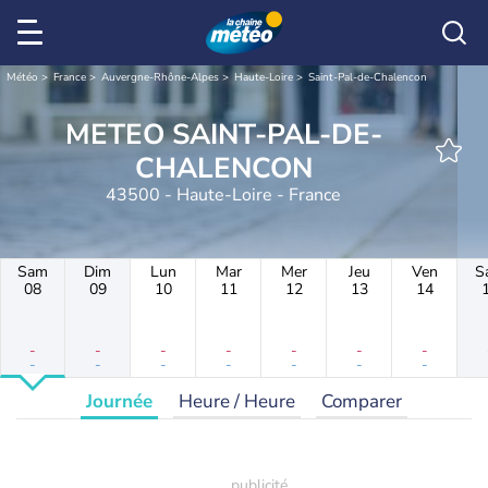
Météo
France
Auvergne-Rhône-Alpes
Haute-Loire
Saint-Pal-de-Chalencon
METEO SAINT-PAL-DE-
CHALENCON
43500 - Haute-Loire - France
Sam
Dim
Lun
Mar
Mer
Jeu
Ven
S
08
09
10
11
12
13
14
-
-
-
-
-
-
-
-
-
-
-
-
-
-
Journée
Heure / Heure
Comparer