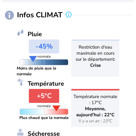
Infos CLIMAT
Pluie
-45%
Restriction d'eau
maximale en cours
normale
sur le département:
Crise
Moins de pluie que la
normale
Température
+5°C
Température normale
: 17°C
normale
Moyenne,
aujourd'hui : 22°C
Plus chaud que la normale
Il y a un an : 23°C
Sécheresse