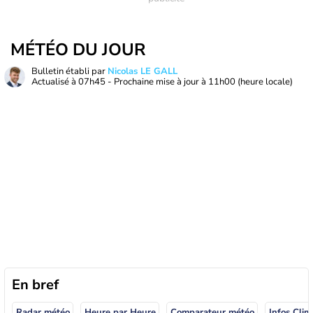
MÉTÉO DU JOUR
Bulletin établi par
Nicolas LE GALL
Actualisé à
07h45
- Prochaine mise à jour à
11h00
(heure locale)
En bref
Radar météo
Heure par Heure
Comparateur météo
Infos Clim