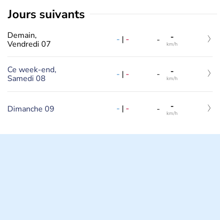
jours suivants
Demain,
-
-
|
-
-
Vendredi 07
km/h
Ce week-end,
-
-
|
-
-
Samedi 08
km/h
-
-
|
-
Dimanche 09
-
km/h