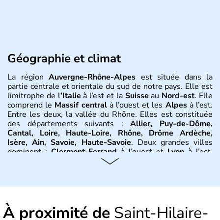
Géographie et climat
La région
Auvergne-Rhône-Alpes
est située dans la
partie centrale et orientale du sud de notre pays. Elle est
limitrophe de l
’Italie
à l’est et la
Suisse
au
Nord-est
. Elle
comprend le
Massif central
à l’ouest et les
Alpes
à l’est.
Entre les deux, la vallée du Rhône. Elles est constituée
des départements suivants :
Allier, Puy-de-Dôme,
Cantal, Loire, Haute-Loire, Rhône, Drôme Ardèche,
Isère, Ain, Savoie, Haute-Savoie
. Deux grandes villes
dominent :
Clermont-Ferrand
à l’ouest et
Lyon
à l’est.
D’autres villes ont une réelle importance dans la région
dans le maintien du tissu économique :
Vichy, Aurillac,
Moulins, Grenoble, Roanne, Chambéry, Annecy
par
exemple. La région est bordée au Nord-Est par le climat
continental, au Nord-Ouest par le climat océanique, au
À proximité de
Sud-Est par le climat méditerranéen.
Saint-Hilaire-