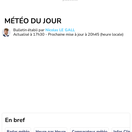
MÉTÉO DU JOUR
Bulletin établi par
Nicolas LE GALL
Actualisé à
17h30
- Prochaine mise à jour à
20h45
(heure locale)
En bref
Radar météo
Heure par Heure
Comparateur météo
Infos Clim