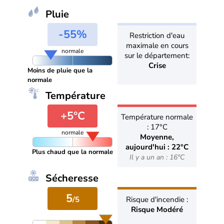
Pluie
-55%
Restriction d'eau
maximale en cours
normale
sur le département:
Crise
Moins de pluie que la
normale
Température
+5°C
Température normale
: 17°C
normale
Moyenne,
aujourd'hui : 22°C
Plus chaud que la normale
Il y a un an : 16°C
Sécheresse
5
/5
Risque d'incendie :
Risque Modéré