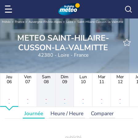
Météo
France
Auvergne-Rhône-Alpes
Loire
Saint-Hilaire-Cusson-la-Valmitte
METEO SAINT-HILAIRE-
CUSSON-LA-VALMITTE
42380 - Loire - France
Jeu
Ven
Sam
Dim
Lun
Mar
Mer
J
06
07
08
09
10
11
12
-
-
-
-
-
-
-
-
-
-
-
-
-
-
Journée
Heure / Heure
Comparer