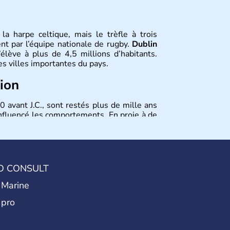
la harpe celtique, mais le trèfle à trois
nt par l’équipe nationale de rugby.
Dublin
’élève à plus de 4,5 millions d’habitants.
es villes importantes du pays.
tion
0 avant J.C., sont restés plus de mille ans
influencé les comportements. En proie à de
e pays a bénéficié en novembre 2010 d'un
 est membre de l'Union européenne depuis
O CONSULT
 Marine
 pro