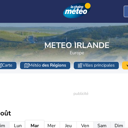
METEO IRLANDE
Europe
Carte
Météo
des Régions
Villes principales
août
im
Lun
Mar
Mer
Jeu
Ven
Sam
Dim