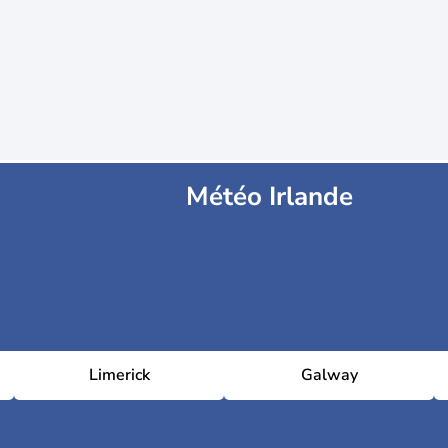
Météo Irlande
Limerick
Galway