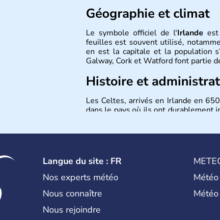
Géographie et climat
Le symbole officiel de l'
Irlande
est 
feuilles est souvent utilisé, notamme
en est la capitale et la population s
Galway, Cork et Watford font partie d
Histoire et administra
Les Celtes, arrivés en Irlande en 650
dans le pays où ils ont durablement 
cruelles difficultés économiques, l
plan de sauvetage du FMI. L'Irlande
1973.
Langue du site : FR
METE
Nos experts météo
Météo
Nous connaître
Météo
Nous rejoindre