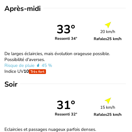
Après-midi
33°
20 km/h
Ressenti 34°
Rafales
25 km/h
De larges éclaircies, mais évolution orageuse possible.
Possibilité d'averses.
Risque de pluie
45 %
Indice UV
10
Très fort
Soir
31°
15 km/h
Ressenti 32°
Rafales
25 km/h
Eclaircies et passages nuageux parfois denses.